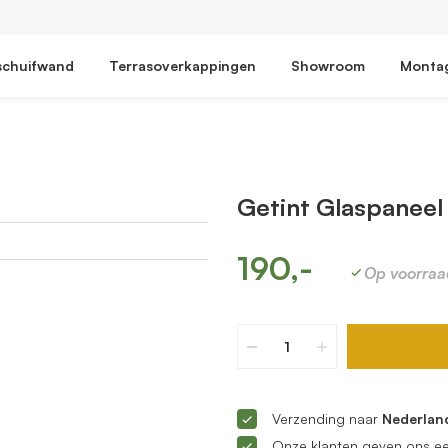
schuifwand
Terrasoverkappingen
Showroom
Monta
Getint Glaspaneel
190,-
Op voorraa
Verzending naar
Nederland
Onze klanten geven ons e