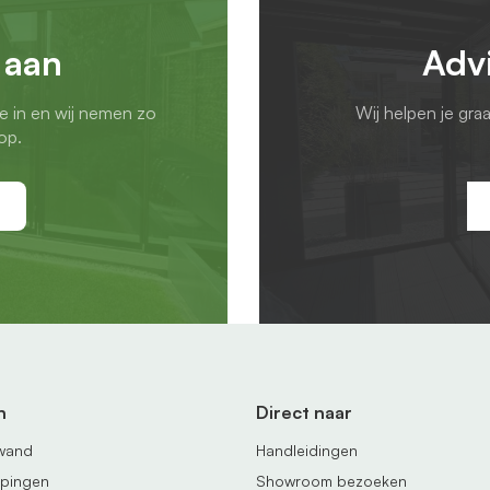
 aan
Adv
ie in en wij nemen zo
Wij helpen je gra
op.
n
Direct naar
fwand
Handleidingen
ppingen
Showroom bezoeken