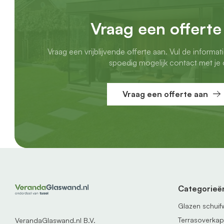
Vraag een offerte
Vraag een vrijblijvende offerte aan. Vul de informat
spoedig mogelijk contact met je 
Vraag een offerte aan
Categorieë
Glazen schui
Terrasoverka
VerandaGlaswand.nl B.V.