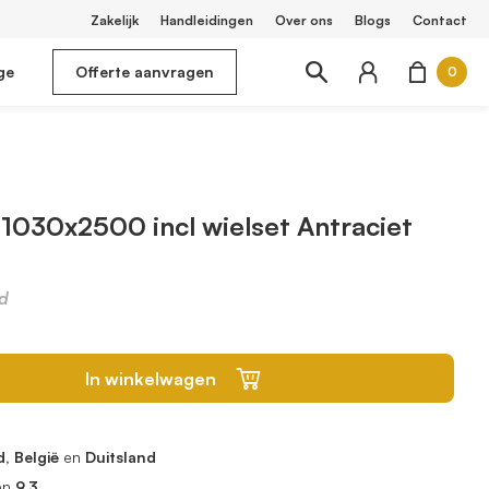
Zakelijk
Handleidingen
Over ons
Blogs
Contact
ge
Offerte aanvragen
0
 1030x2500 incl wielset Antraciet
d
In winkelwagen
, België
en
Duitsland
en
9.3