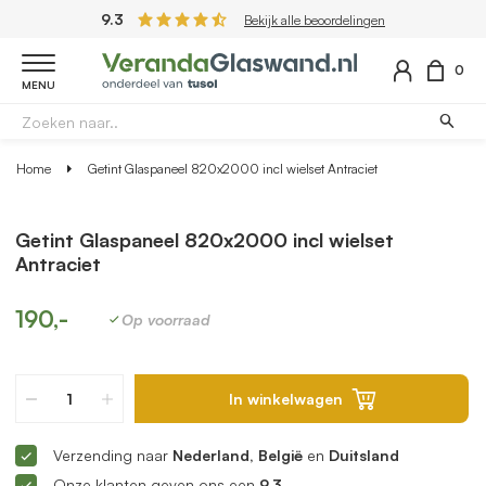
9.3
Bekijk alle beoordelingen
0
MENU
Home
Getint Glaspaneel 820x2000 incl wielset Antraciet
Getint Glaspaneel 820x2000 incl wielset
Antraciet
190,-
Op voorraad
In winkelwagen
Verzending naar
Nederland, België
en
Duitsland
Onze klanten geven ons een
9.3