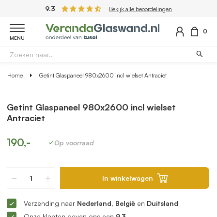
9.3
Bekijk alle beoordelingen
0
MENU
Home
Getint Glaspaneel 980x2600 incl wielset Antraciet
Getint Glaspaneel 980x2600 incl wielset
Antraciet
190,-
Op voorraad
In winkelwagen
Verzending naar
Nederland, België
en
Duitsland
Onze klanten geven ons een
9.3