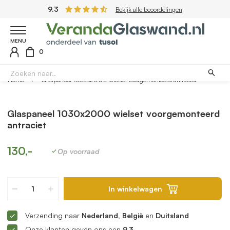
9.3
Bekijk alle beoordelingen
MENU
0
Home
Glaspaneel 1030x2000 wielset voorgemonteerd antraciet
Glaspaneel 1030x2000 wielset voorgemonteerd
antraciet
130,-
Op voorraad
In winkelwagen
Verzending naar
Nederland, België
en
Duitsland
Onze klanten geven ons een
9.3