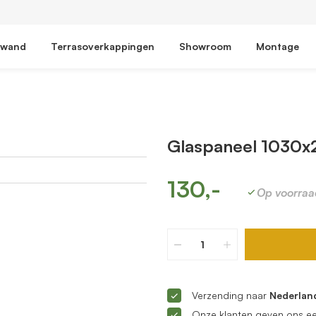
fwand
Terrasoverkappingen
Showroom
Montage
Glaspaneel 1030x
130,-
Op voorraa
Verzending naar
Nederland
Onze klanten geven ons e