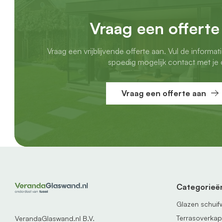
Vraag een offerte
Vraag een vrijblijvende offerte aan. Vul de informat
spoedig mogelijk contact met je 
Vraag een offerte aan
Categorieë
Glazen schui
Terrasoverka
VerandaGlaswand.nl B.V.