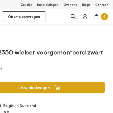
Zakelijk
Handleidingen
Over ons
Blogs
Contact
Offerte aanvragen
0
2350 wielset voorgemonteerd zwart
d
In winkelwagen
, België
en
Duitsland
en
9.3