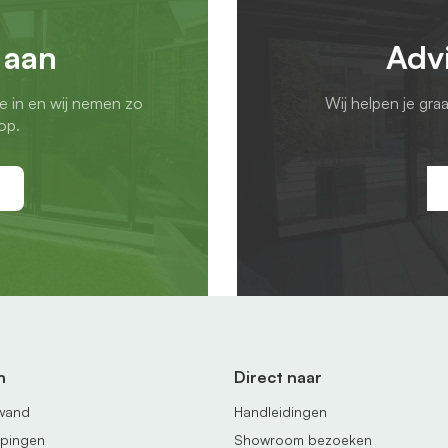
 aan
Adv
ie in en wij nemen zo
Wij helpen je gra
op.
n
Direct naar
fwand
Handleidingen
ppingen
Showroom bezoeken