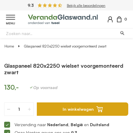
9.3
Bekijk alle beoordelingen
0
MENU
Home
Glaspaneel 820x2250 wielset voorgemonteerd zwart
Glaspaneel 820x2250 wielset voorgemonteerd
zwart
130,-
Op voorraad
In winkelwagen
Verzending naar
Nederland, België
en
Duitsland
Onze klanten geven ons een
9.3