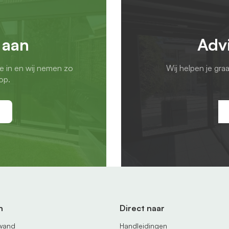
 aan
Adv
ie in en wij nemen zo
Wij helpen je gra
op.
n
Direct naar
fwand
Handleidingen