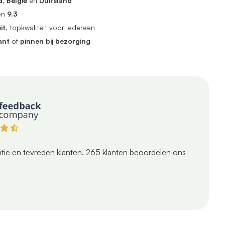
, België
en
Duitsland
en
9.3
it
, topkwaliteit voor iedereen
ant
of
pinnen bij bezorging
tie en tevreden klanten.
265
klanten beoordelen ons