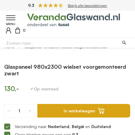
9.3
Bekijk alle beoordelingen
MENU
0
Home
Glaspaneel 980x2300 wielset voorgemonteerd zwart
Glaspaneel 980x2300 wielset voorgemonteerd
zwart
130,-
Op voorraad
In winkelwagen
Verzending naar
Nederland, België
en
Duitsland
Onze klanten geven ons een
9.3