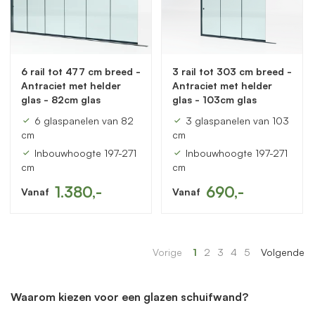
6 rail tot 477 cm breed -
3 rail tot 303 cm breed -
Antraciet met helder
Antraciet met helder
glas - 82cm glas
glas - 103cm glas
6 glaspanelen van 82
3 glaspanelen van 103
cm
cm
Inbouwhoogte 197-271
Inbouwhoogte 197-271
cm
cm
1.380,-
690,-
Vanaf
Vanaf
Vorige
1
2
3
4
5
Volgende
Waarom kiezen voor een glazen schuifwand?