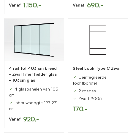
1.150,-
690,-
Vanaf
Vanaf
4 rail tot 403 cm breed
Steel Look Type C Zwart
- Zwart met helder glas
Geïntegreerde
- 103cm glas
tochtborstel
4 glaspanelen van 103
2 roedes
cm
Zwart 9005
Inbouwhoogte 197-271
170,-
cm
920,-
Vanaf