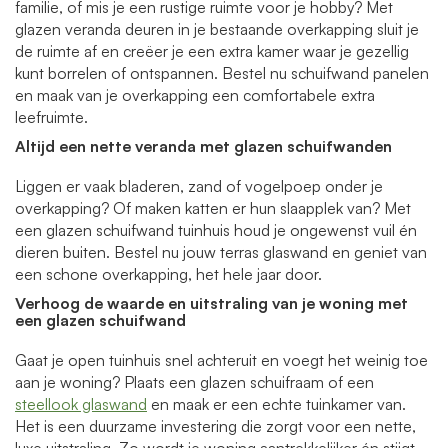
familie, of mis je een rustige ruimte voor je hobby? Met
glazen veranda deuren in je bestaande overkapping sluit je
de ruimte af en creëer je een extra kamer waar je gezellig
kunt borrelen of ontspannen. Bestel nu schuifwand panelen
en maak van je overkapping een comfortabele extra
leefruimte.
Altijd een nette veranda met glazen schuifwanden
Liggen er vaak bladeren, zand of vogelpoep onder je
overkapping? Of maken katten er hun slaapplek van? Met
een glazen schuifwand tuinhuis houd je ongewenst vuil én
dieren buiten. Bestel nu jouw terras glaswand en geniet van
een schone overkapping, het hele jaar door.
Verhoog de waarde en uitstraling van je woning
met
een glazen schuifwand
Gaat je open tuinhuis snel achteruit en voegt het weinig toe
aan je woning? Plaats een glazen schuifraam of een
steellook glaswand
en maak er een echte tuinkamer van.
Het is een duurzame investering die zorgt voor een nette,