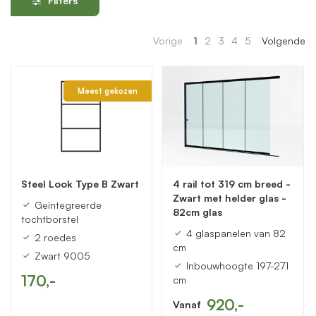
Filters
Vorige
1
2
3
4
5
Volgende
Meest gekozen
Steel Look Type B Zwart
4 rail tot 319 cm breed -
Zwart met helder glas -
Geïntegreerde
82cm glas
tochtborstel
4 glaspanelen van 82
2 roedes
cm
Zwart 9005
Inbouwhoogte 197-271
170,-
cm
920,-
Vanaf