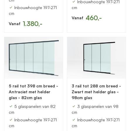
Inbouwhoogte 197-271
Inbouwhoogte 197-271
cm
cm
460,-
Vanaf
1.380,-
Vanaf
5 rail tot 398 cm breed -
3 rail tot 288 cm breed -
Antraciet met helder
Zwart met helder glas -
glas - 82cm glas
98cm glas
5 glaspanelen van 82
3 glaspanelen van 98
cm
cm
Inbouwhoogte 197-271
Inbouwhoogte 197-271
cm
cm