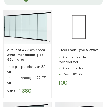
6 rail tot 477 cm breed -
Steel Look Type A Zwart
Zwart met helder glas -
Geïntegreerde
82cm glas
tochtborstel
6 glaspanelen van 82
Geen roedes
cm
Zwart 9005
Inbouwhoogte 197-271
100,-
cm
1.380,-
Vanaf