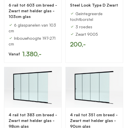
6 rail tot 603 cm breed -
Steel Look Type D Zwart
Zwart met helder glas -
Geïntegreerde
103cm glas
tochtborstel
6 glaspanelen van 103
3 roedes
cm
Zwart 9005
Inbouwhoogte 197-271
200,-
cm
1.380,-
Vanaf
4 rail tot 383 cm breed -
4 rail tot 351 cm breed -
Zwart met helder glas -
Zwart met helder glas -
98cm glas
90cm glas