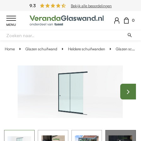
9.3
Bekijk alle beoordelingen
0
MENU
Home
Glazen schuifwand
Heldere schuifwanden
Glazen schuifwand antraciet - Helder glas - 2 railsysteem tot 161 cm breed