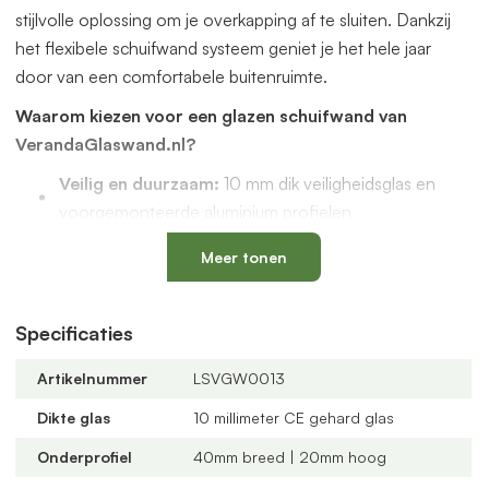
stijlvolle oplossing om je overkapping af te sluiten. Dankzij
het flexibele schuifwand systeem geniet je het hele jaar
door van een comfortabele buitenruimte.
Waarom kiezen voor een glazen schuifwand van
VerandaGlaswand.nl?
Veilig en duurzaam:
10 mm dik veiligheidsglas en
voorgemonteerde aluminium profielen
Uniek onderprofiel
met een vervangbaar loopspoor,
Meer tonen
geïntegreerde waterafvoer en verkrijgbaar in antraciet
en zwart
Verstelbare kunststof wielen
: slijtvast, geluidloos en
Specificaties
geschikt voor een oneffen vloer
Artikelnummer
LSVGW0013
Altijd passend bij jouw veranda
dankzij
verschillende maten, glastypes en steellook
Dikte glas
10 millimeter CE gehard glas
verdelingen
Onderprofiel
40mm breed | 20mm hoog
U-profielen met tochtborstels
voor een tochtvrije