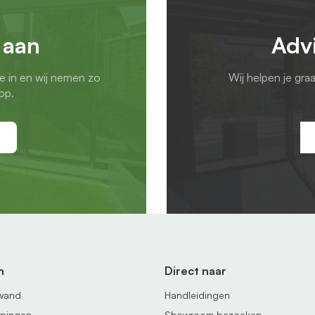
 aan
Adv
ie in en wij nemen zo
Wij helpen je gra
op.
n
Direct naar
fwand
Handleidingen
ppingen
Showroom bezoeken