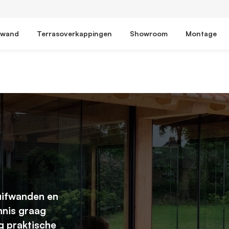
fwand
Terrasoverkappingen
Showroom
Montage
uifwanden en
nnis graag
ng praktische