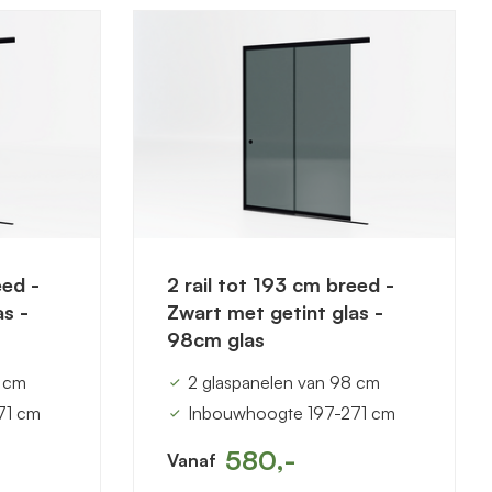
eed -
2 rail tot 193 cm breed -
as -
Zwart met getint glas -
98cm glas
0 cm
2 glaspanelen van 98 cm
71 cm
Inbouwhoogte 197-271 cm
580,-
Vanaf