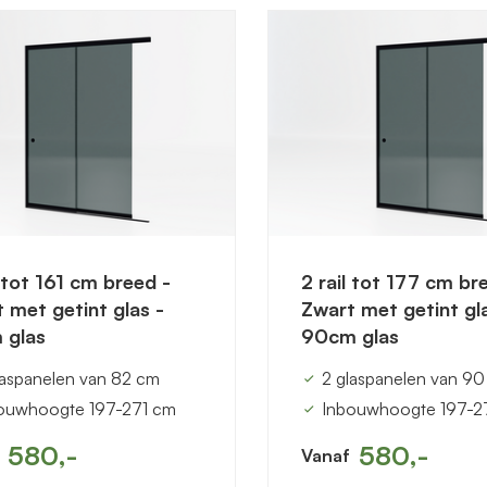
l tot 161 cm breed -
2 rail tot 177 cm br
 met getint glas -
Zwart met getint gl
 glas
90cm glas
laspanelen van 82 cm
2 glaspanelen van 9
ouwhoogte 197-271 cm
Inbouwhoogte 197-2
580,-
580,-
Vanaf