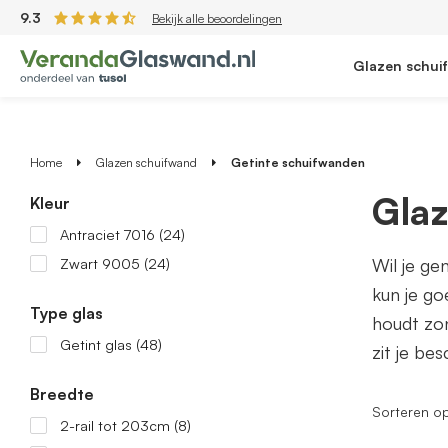
9.3
Bekijk alle beoordelingen
Glazen schui
Home
Glazen schuifwand
Getinte schuifwanden
Glaz
Kleur
Antraciet 7016
(24)
Zwart 9005
(24)
Wil je ge
kun je go
Type glas
houdt zon
Getint glas
(48)
zit je be
Breedte
Sorteren o
2-rail tot 203cm
(8)