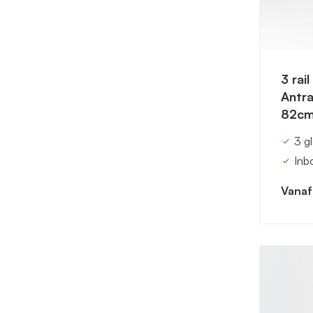
3 rai
Antra
82cm
3 g
Inb
Vanaf