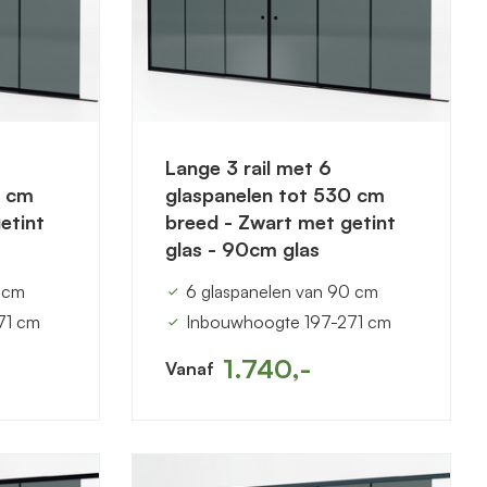
Lange 3 rail met 6
2 cm
glaspanelen tot 530 cm
etint
breed - Zwart met getint
glas - 90cm glas
2 cm
6 glaspanelen van 90 cm
71 cm
Inbouwhoogte 197-271 cm
1.740,-
Vanaf