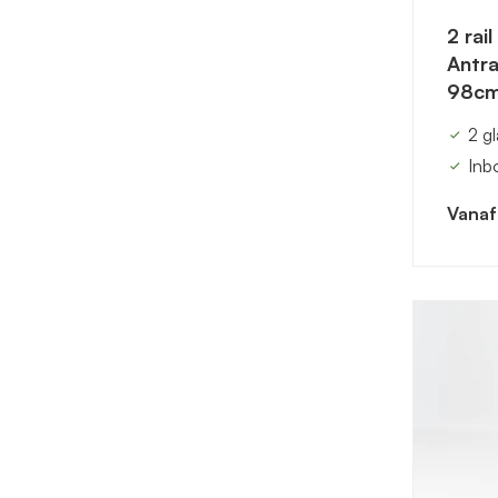
2 rai
Antra
98cm
2 g
Inb
Vanaf