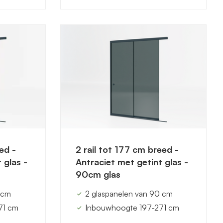
ed -
2 rail tot 177 cm breed -
 glas -
Antraciet met getint glas -
90cm glas
 cm
2 glaspanelen van 90 cm
71 cm
Inbouwhoogte 197-271 cm