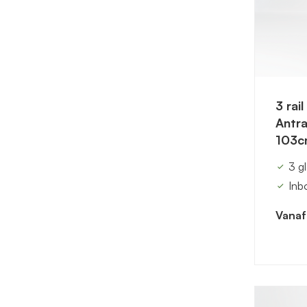
3 rai
Antra
103c
3 g
Inb
Vanaf