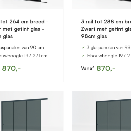
l tot 264 cm breed -
3 rail tot 288 cm br
 met getint glas -
Zwart met getint gl
 glas
98cm glas
laspanelen van 90 cm
3 glaspanelen van 9
ouwhoogte 197-271 cm
Inbouwhoogte 197-2
870,-
870,-
Vanaf