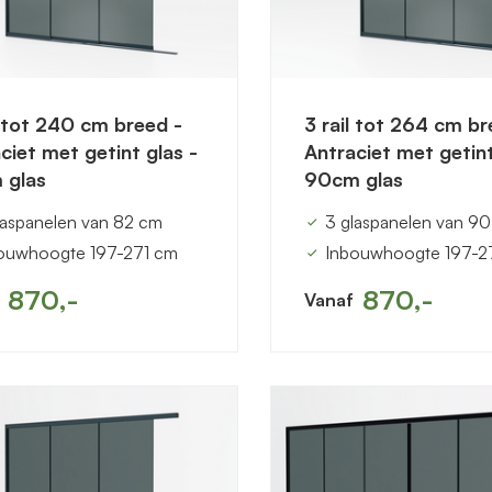
l tot 240 cm breed -
3 rail tot 264 cm br
ciet met getint glas -
Antraciet met getint
 glas
90cm glas
laspanelen van 82 cm
3 glaspanelen van 9
ouwhoogte 197-271 cm
Inbouwhoogte 197-2
870,-
870,-
Vanaf