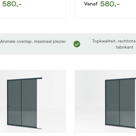
580,-
580,-
Vanaf
Topkwaliteit, rechtstr
Minimale overlap, maximaal plezier
fabrikant