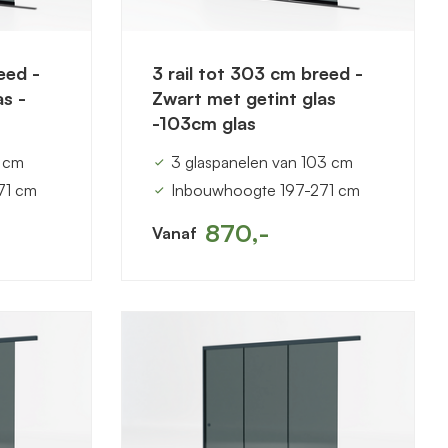
eed -
3 rail tot 303 cm breed -
as -
Zwart met getint glas
-103cm glas
8 cm
3 glaspanelen van 103 cm
71 cm
Inbouwhoogte 197-271 cm
870,-
Vanaf