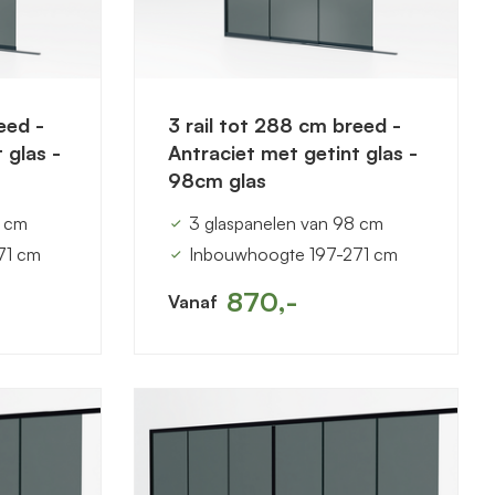
eed -
3 rail tot 288 cm breed -
 glas -
Antraciet met getint glas -
98cm glas
0 cm
3 glaspanelen van 98 cm
71 cm
Inbouwhoogte 197-271 cm
870,-
Vanaf