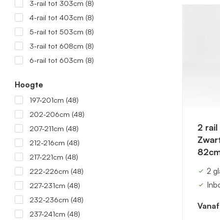
3-rail tot 303cm
(8)
4-rail tot 403cm
(8)
5-rail tot 503cm
(8)
3-rail tot 608cm
(8)
6-rail tot 603cm
(8)
Hoogte
197-201cm
(48)
202-206cm
(48)
2 rai
207-211cm
(48)
Zwart
212-216cm
(48)
82cm
217-221cm
(48)
2 g
222-226cm
(48)
Inb
227-231cm
(48)
232-236cm
(48)
Vanaf
237-241cm
(48)