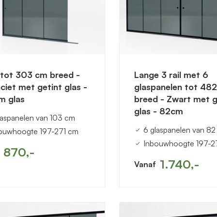
l tot 303 cm breed -
Lange 3 rail met 6
ciet met getint glas -
glaspanelen tot 48
m glas
breed - Zwart met g
glas - 82cm
laspanelen van 103 cm
6 glaspanelen van 8
ouwhoogte 197-271 cm
Inbouwhoogte 197-2
870,-
1.740,-
Vanaf