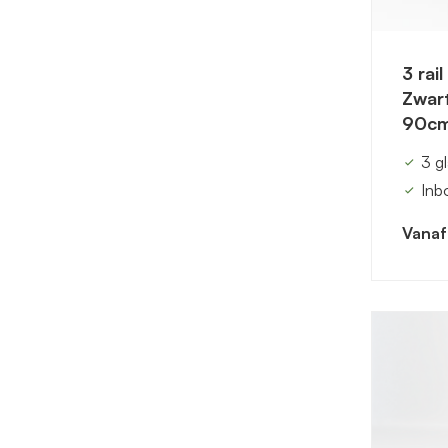
3 rai
Zwart
90cm
3 g
Inb
Vanaf