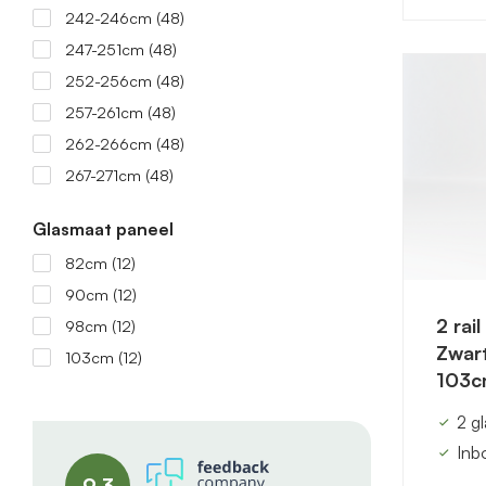
242-246cm
(48)
247-251cm
(48)
252-256cm
(48)
257-261cm
(48)
262-266cm
(48)
267-271cm
(48)
Glasmaat paneel
82cm
(12)
90cm
(12)
2 rai
98cm
(12)
Zwart
103cm
(12)
103c
2 g
Inb
9.3