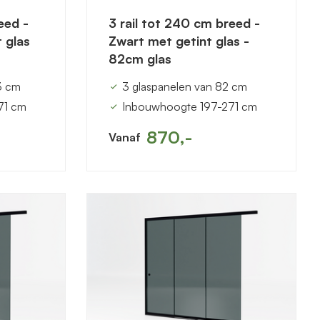
eed -
3 rail tot 240 cm breed -
 glas
Zwart met getint glas -
82cm glas
3 cm
3 glaspanelen van 82 cm
71 cm
Inbouwhoogte 197-271 cm
870,-
Vanaf