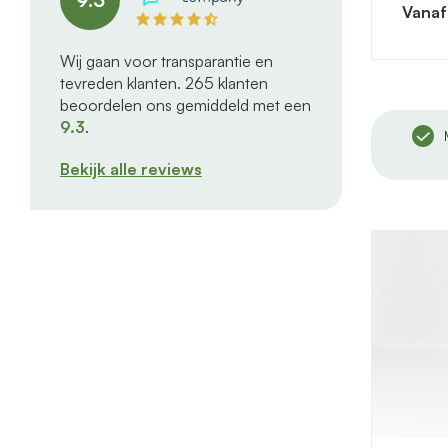
Vanaf
Wij gaan voor transparantie en
tevreden klanten.
265
klanten
beoordelen ons gemiddeld met een
9.3
.
ks van de
Hulp bij montage mogelijk
Bekijk alle reviews