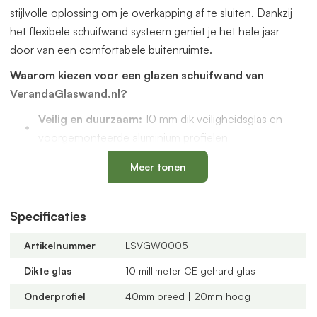
stijlvolle oplossing om je overkapping af te sluiten. Dankzij
het flexibele schuifwand systeem geniet je het hele jaar
door van een comfortabele buitenruimte.
Waarom kiezen voor een glazen schuifwand van
VerandaGlaswand.nl?
Veilig en duurzaam:
10 mm dik veiligheidsglas en
voorgemonteerde aluminium profielen
Uniek onderprofiel
met een vervangbaar loopspoor,
Meer tonen
geïntegreerde waterafvoer en verkrijgbaar in antraciet
en zwart
Verstelbare kunststof wielen
: slijtvast, geluidloos en
Specificaties
geschikt voor een oneffen vloer
Artikelnummer
LSVGW0005
Altijd passend bij jouw veranda
dankzij
verschillende maten, glastypes en steellook
Dikte glas
10 millimeter CE gehard glas
verdelingen
Onderprofiel
40mm breed | 20mm hoog
U-profielen met tochtborstels
voor een tochtvrije