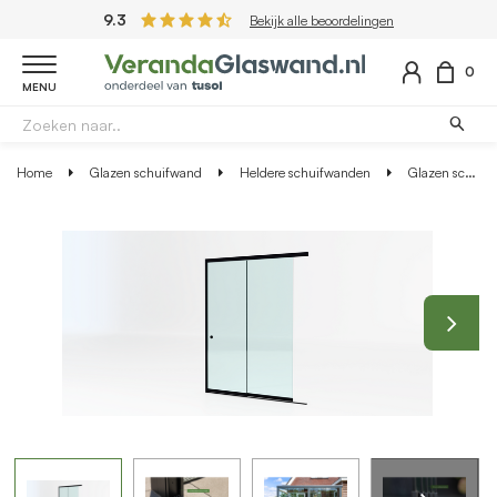
9.3
Bekijk alle beoordelingen
0
MENU
Home
Glazen schuifwand
Heldere schuifwanden
Glazen schuifwand zwart - Helder glas - 2 railsysteem tot 161 cm breed