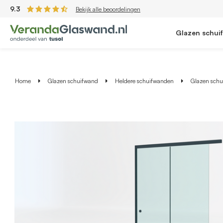
9.3
Bekijk alle beoordelingen
Glazen schui
Home
Glazen schuifwand
Heldere schuifwanden
Glazen schui