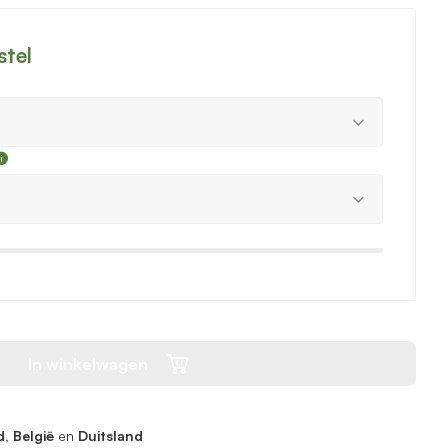
stel
In winkelwagen
, België
en
Duitsland