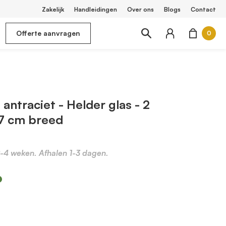
Zakelijk
Handleidingen
Over ons
Blogs
Contact
Offerte aanvragen
0
antraciet - Helder glas - 2
77 cm breed
2-4 weken. Afhalen 1-3 dagen.
m