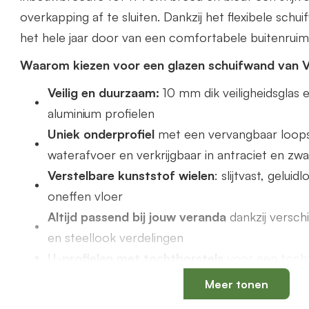
overkapping af te sluiten. Dankzij het flexibele schu
het hele jaar door van een comfortabele buitenruim
Waarom kiezen voor een glazen schuifwand van 
Veilig en duurzaam:
10 mm dik veiligheidsgla
aluminium profielen
Uniek onderprofiel
met een vervangbaar loops
waterafvoer en verkrijgbaar in antraciet en zwa
Verstelbare kunststof wielen
: slijtvast, gelui
oneffen vloer
Altijd passend bij jouw veranda
dankzij versch
en steellook verdelingen
U-profielen met tochtborstels
voor een tochtv
Meer tonen
Productspecificaties