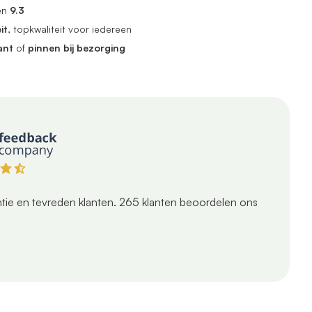
en
9.3
it
, topkwaliteit voor iedereen
ant
of
pinnen bij bezorging
tie en tevreden klanten.
265
klanten beoordelen ons