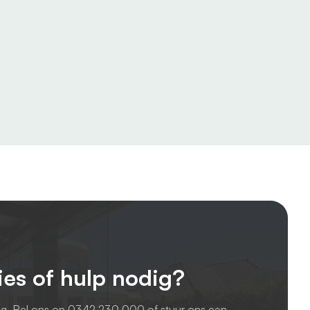
ies of hulp nodig?
ag. Bel ons op
0342 230 000
of stuur ons een