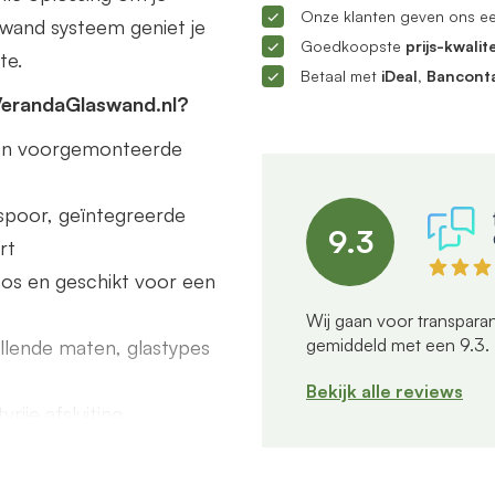
Onze klanten geven ons e
ifwand systeem geniet je
Goedkoopste
prijs-kwalite
te.
Betaal met
iDeal, Bancont
VerandaGlaswand.nl?
s en voorgemonteerde
poor, geïntegreerde
9.3
rt
dloos en geschikt voor een
Wij gaan voor transparan
gemiddeld met een
9.3
.
illende maten, glastypes
Bekijk alle reviews
rije afsluiting