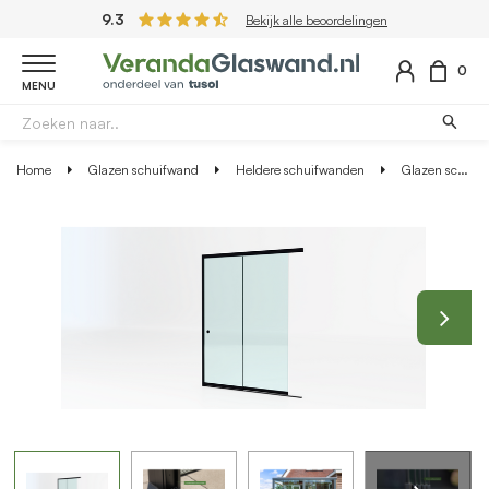
9.3
Bekijk alle beoordelingen
0
MENU
Home
Glazen schuifwand
Heldere schuifwanden
Glazen schuifwand zwart - Helder glas - 2 railsysteem tot 177 cm breed