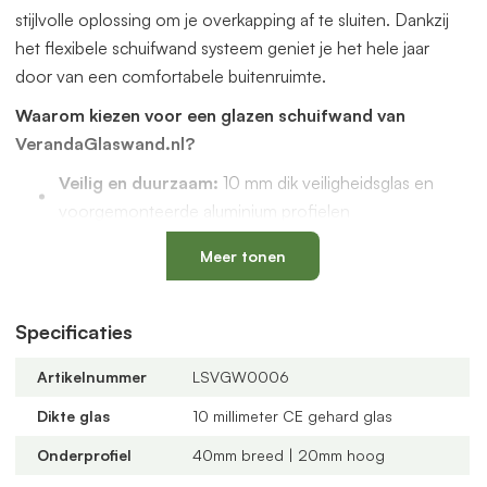
stijlvolle oplossing om je overkapping af te sluiten. Dankzij
het flexibele schuifwand systeem geniet je het hele jaar
door van een comfortabele buitenruimte.
Waarom kiezen voor een glazen schuifwand van
VerandaGlaswand.nl?
Veilig en duurzaam:
10 mm dik veiligheidsglas en
voorgemonteerde aluminium profielen
Uniek onderprofiel
met een vervangbaar loopspoor,
Meer tonen
geïntegreerde waterafvoer en verkrijgbaar in antraciet
en zwart
Verstelbare kunststof wielen
: slijtvast, geluidloos en
Specificaties
geschikt voor een oneffen vloer
Artikelnummer
LSVGW0006
Altijd passend bij jouw veranda
dankzij
verschillende maten, glastypes en steellook
Dikte glas
10 millimeter CE gehard glas
verdelingen
Onderprofiel
40mm breed | 20mm hoog
U-profielen met tochtborstels
voor een tochtvrije