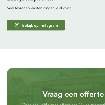
het grootste deel van Nederland kun je gebruikmak
Veel tevreden klanten gingen je al voor.
montageservice
.
We komen eerst
bij je langs om alles nauwkeurig i
Bekijk op Instagram
weet dat de schuifwand perfect past. Daarna plann
montageafspraak in en komen we langs met ons m
Je betaalt een
vast tarief
per project. Laat je twe
plaatsen? Dan rekenen we de montageservice maar
voordelig.
Voordelen van een glazen schuifwand onder je ov
Geniet elk seizoen van je overkapping
Creëer extra leefruimte
Vraag een offerte
Altijd een nette veranda
Verhoog de waarde en uitstraling van je woning
Vraag een vrijblijvende offerte aan. Vul de informat