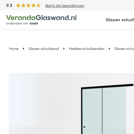
9.3
Bekijk alle beoordelingen
Glazen schui
Home
Glazen schuifwand
Heldere schuifwanden
Glazen schui