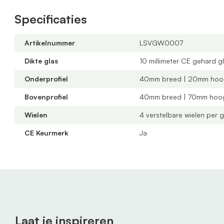
Inbouwbreedte:
193 cm
Specificaties
Aantal panelen:
2 panelen van 98 cm
Aantal rails:
2 rails
Artikelnummer
LSVGW0007
Profielkleur:
Zwart mat
Dikte glas
10 millimeter CE gehard g
Glas:
Helder glas
Onderprofiel
40mm breed | 20mm hoo
Zelf monteren of professionele montage
Bovenprofiel
40mm breed | 70mm hoo
Wil je een glazen schuifwand bestellen en vraag je je 
Wielen
4 verstelbare wielen per 
plaatsen? Geen zorgen. Duizenden klanten gingen j
zelf hun schuifwand onder de overkapping.
CE Keurmerk
Ja
Dankzij onze
duidelijke handleidingen
en stap-voor-st
makkelijker dan je denkt. Je volgt gewoon de instruc
zit de wand netjes op zijn plek.
Professionele montage incl. inmeetservice
Laat je inspireren
Laat je het monteren liever aan een professional o