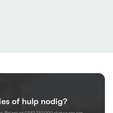
ies of hulp nodig?
ag. Bel ons op
0342 230 000
of stuur ons een