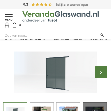
9.3
Bekijk alle beoordelingen
MENU
0
Home
Glazen schuifwand
Getinte schuifwanden
Glazen schuifwand antraciet - Getint glas - 2 railsysteem tot 203 cm breed