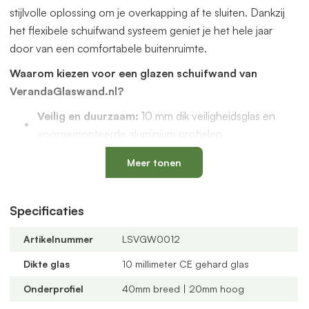
stijlvolle oplossing om je overkapping af te sluiten. Dankzij
het flexibele schuifwand systeem geniet je het hele jaar
door van een comfortabele buitenruimte.
Waarom kiezen voor een glazen schuifwand van
VerandaGlaswand.nl?
Veilig en duurzaam:
10 mm dik veiligheidsglas en
voorgemonteerde aluminium profielen
Uniek onderprofiel
met een vervangbaar loopspoor,
Meer tonen
geïntegreerde waterafvoer en verkrijgbaar in antraciet
en zwart
Verstelbare kunststof wielen
: slijtvast, geluidloos en
Specificaties
geschikt voor een oneffen vloer
Artikelnummer
LSVGW0012
Altijd passend bij jouw veranda
dankzij
verschillende maten, glastypes en steellook
Dikte glas
10 millimeter CE gehard glas
verdelingen
Onderprofiel
40mm breed | 20mm hoog
U-profielen met tochtborstels
voor een tochtvrije