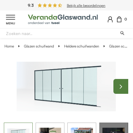
9.3
Bekijk alle beoordelingen
0
MENU
Home
Glazen schuifwand
Heldere schuifwanden
Glazen schuifwand antraciet - Helder glas - Lange 3 rail met 6 glaspanelen tot 578 cm breed