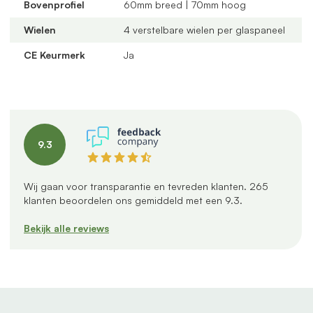
Bovenprofiel
60mm breed | 70mm hoog
Uniek onderprofiel
met een vervangbaar loopspoor,
geïntegreerde waterafvoer en verkrijgbaar in antraciet
Wielen
4 verstelbare wielen per glaspaneel
en zwart
CE Keurmerk
Ja
Verstelbare kunststof wielen
: slijtvast, geluidloos en
geschikt voor een oneffen vloer
Altijd passend bij jouw veranda
dankzij
verschillende maten, glastypes en steellook
verdelingen
9.3
U-profielen met tochtborstels
voor een tochtvrije
afsluiting
Wij gaan voor transparantie en tevreden klanten.
265
Productspecificaties
klanten beoordelen ons gemiddeld met een
9.3
.
Inbouwbreedte:
578 cm
Bekijk alle reviews
Aantal panelen:
6 panelen van 98 cm
Aantal rails:
3 rails
Profielkleur:
Antraciet mat
Glas:
Helder glas