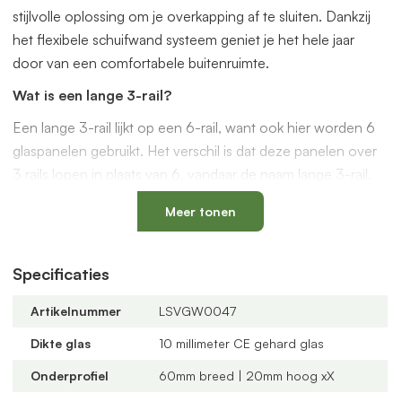
stijlvolle oplossing om je overkapping af te sluiten. Dankzij
het flexibele schuifwand systeem geniet je het hele jaar
door van een comfortabele buitenruimte.
Wat is een lange 3-rail?
Een lange 3-rail lijkt op een 6-rail, want ook hier worden 6
glaspanelen gebruikt. Het verschil is dat deze panelen over
3 rails lopen in plaats van 6, vandaar de naam lange 3-rail.
Kies deze uitvoering wanneer je minder brede rails wilt, of
Meer tonen
wanneer een 6-rail niet goed past op je ondergrond. Ook is
dit een handige optie als je de schuifwand vanuit het midden
Specificaties
wilt openen en sluiten.
Waarom kiezen voor een glazen schuifwand van
Artikelnummer
LSVGW0047
VerandaGlaswand.nl?
Dikte glas
10 millimeter CE gehard glas
Veilig en duurzaam:
10 mm dik veiligheidsglas en
Onderprofiel
60mm breed | 20mm hoog xX
voorgemonteerde aluminium profielen