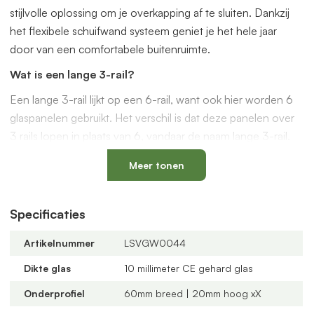
stijlvolle oplossing om je overkapping af te sluiten. Dankzij
het flexibele schuifwand systeem geniet je het hele jaar
door van een comfortabele buitenruimte.
Wat is een lange 3-rail?
Een lange 3-rail lijkt op een 6-rail, want ook hier worden 6
glaspanelen gebruikt. Het verschil is dat deze panelen over
3 rails lopen in plaats van 6, vandaar de naam lange 3-rail.
Kies deze uitvoering wanneer je minder brede rails wilt, of
Meer tonen
wanneer een 6-rail niet goed past op je ondergrond. Ook is
dit een handige optie als je de schuifwand vanuit het midden
Specificaties
wilt openen en sluiten.
Waarom kiezen voor een glazen schuifwand van
Artikelnummer
LSVGW0044
VerandaGlaswand.nl?
Dikte glas
10 millimeter CE gehard glas
Veilig en duurzaam:
10 mm dik veiligheidsglas en
Onderprofiel
60mm breed | 20mm hoog xX
voorgemonteerde aluminium profielen