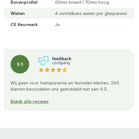
Bovenprofiel
60mm breed | 70mm hoog
Uniek onderprofiel
met een vervangbaar loopspoor,
geïntegreerde waterafvoer en verkrijgbaar in antraciet
Wielen
4 verstelbare wielen per glaspaneel
en zwart
CE Keurmerk
Ja
Verstelbare kunststof wielen
: slijtvast, geluidloos en
geschikt voor een oneffen vloer
Altijd passend bij jouw veranda
dankzij
verschillende maten, glastypes en steellook
verdelingen
9.3
U-profielen met tochtborstels
voor een tochtvrije
afsluiting
Wij gaan voor transparantie en tevreden klanten.
265
Productspecificaties
klanten beoordelen ons gemiddeld met een
9.3
.
Inbouwbreedte:
608 cm
Bekijk alle reviews
Aantal panelen:
6 panelen van 103 cm
Aantal rails:
3 rails
Profielkleur:
Antraciet mat
Glas:
Getint glas