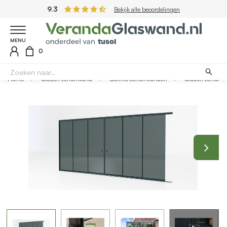
9.3
Bekijk alle beoordelingen
MENU
0
Home
Glazen schuifwand
Getinte schuifwanden
Glazen schuifwand antraciet - Getint glas - Lange 3 rail met 6 glaspanelen tot 608 cm breed