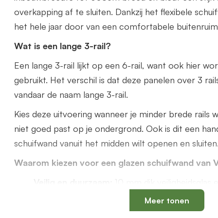
overkapping af te sluiten. Dankzij het flexibele schu
het hele jaar door van een comfortabele buitenruim
Wat is een lange 3-rail?
Een lange 3-rail lijkt op een 6-rail, want ook hier w
gebruikt. Het verschil is dat deze panelen over 3 rail
vandaar de naam lange 3-rail.
Kies deze uitvoering wanneer je minder brede rails wi
niet goed past op je ondergrond. Ook is dit een hand
schuifwand vanuit het midden wilt openen en sluiten
Waarom kiezen voor een glazen schuifwand van 
Veilig en duurzaam:
10 mm dik veiligheidsgla
aluminium profielen
Meer tonen
Uniek onderprofiel
met een vervangbaar loops