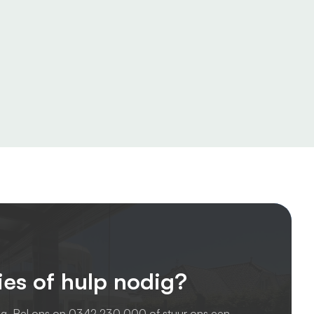
ies of hulp nodig?
ag. Bel ons op
0342 230 000
of stuur ons een