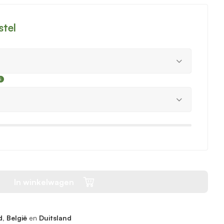
stel
In winkelwagen
, België
en
Duitsland