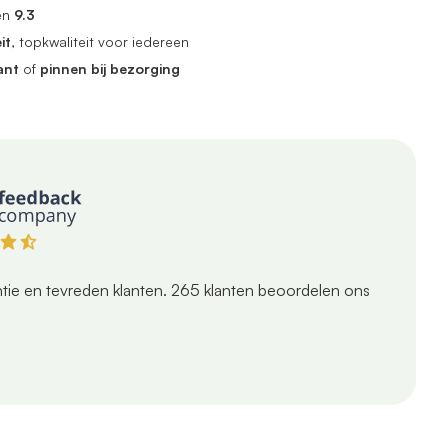
en
9.3
it
, topkwaliteit voor iedereen
ant
of
pinnen bij bezorging
tie en tevreden klanten.
265
klanten beoordelen ons