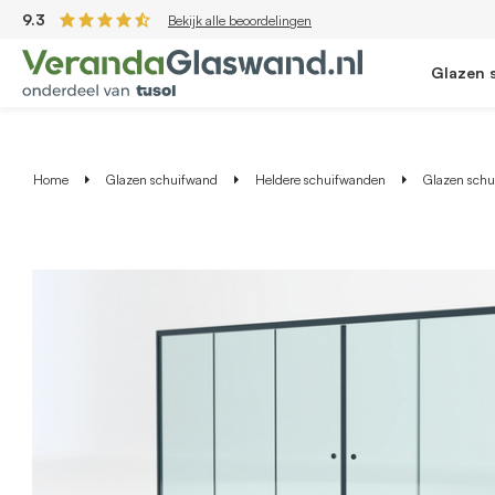
9.3
Bekijk alle beoordelingen
Glazen 
Home
Glazen schuifwand
Heldere schuifwanden
Glazen schui