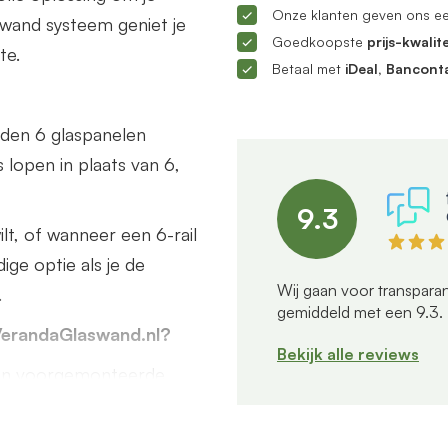
Onze klanten geven ons e
ifwand systeem geniet je
Goedkoopste
prijs-kwalite
te.
Betaal met
iDeal, Bancont
orden 6 glaspanelen
s lopen in plaats van 6,
9.3
lt, of wanneer een 6-rail
ige optie als je de
Wij gaan voor transparan
.
gemiddeld met een
9.3
.
VerandaGlaswand.nl?
Bekijk alle reviews
s en voorgemonteerde
poor, geïntegreerde