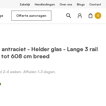
Zakelijk
Handleidingen
Over ons
Blogs
Contact
ge
Offerte aanvragen
0
antraciet - Helder glas - Lange 3 rail
 tot 608 cm breed
jd 2-4 weken. Afhalen 1-3 dagen.
m