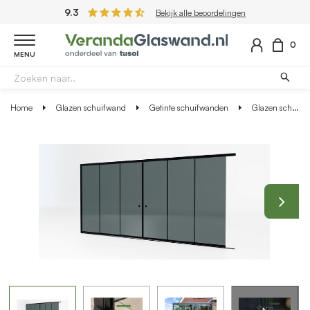
9.3
Bekijk alle beoordelingen
0
MENU
Home
Glazen schuifwand
Getinte schuifwanden
Glazen schuifwand zwart - Getint glas - Lange 3 rail met 6 glaspanelen tot 578 cm breed