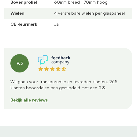
Bovenprofiel
60mm breed | 70mm hoog
Uniek onderprofiel
met een vervangbaar loopspoor,
geïntegreerde waterafvoer en verkrijgbaar in antraciet
Wielen
4 verstelbare wielen per glaspaneel
en zwart
CE Keurmerk
Ja
Verstelbare kunststof wielen
: slijtvast, geluidloos en
geschikt voor een oneffen vloer
Altijd passend bij jouw veranda
dankzij
verschillende maten, glastypes en steellook
verdelingen
9.3
U-profielen met tochtborstels
voor een tochtvrije
afsluiting
Wij gaan voor transparantie en tevreden klanten.
265
Productspecificaties
klanten beoordelen ons gemiddeld met een
9.3
.
Inbouwbreedte:
578 cm
Bekijk alle reviews
Aantal panelen:
6 panelen van 98 cm
Aantal rails:
3 rails
Profielkleur:
Zwart mat
Glas:
Getint glas