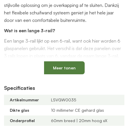
stijlvolle oplossing om je overkapping af te sluiten. Dankzij
het flexibele schuifwand systeem geniet je het hele jaar
door van een comfortabele buitenruimte.
Wat is een lange 3-rail?
Een lange 3-rail lijkt op een 6-rail, want ook hier worden 6
glaspanelen gebruikt. Het verschil is dat deze panelen over
3 rails lopen in plaats van 6, vandaar de naam lange 3-rail.
Kies deze uitvoering wanneer je minder brede rails wilt, of
Meer tonen
wanneer een 6-rail niet goed past op je ondergrond. Ook is
dit een handige optie als je de schuifwand vanuit het midden
Specificaties
wilt openen en sluiten.
Waarom kiezen voor een glazen schuifwand van
Artikelnummer
LSVGW0035
VerandaGlaswand.nl?
Dikte glas
10 millimeter CE gehard glas
Veilig en duurzaam:
10 mm dik veiligheidsglas en
Onderprofiel
60mm breed | 20mm hoog xX
voorgemonteerde aluminium profielen