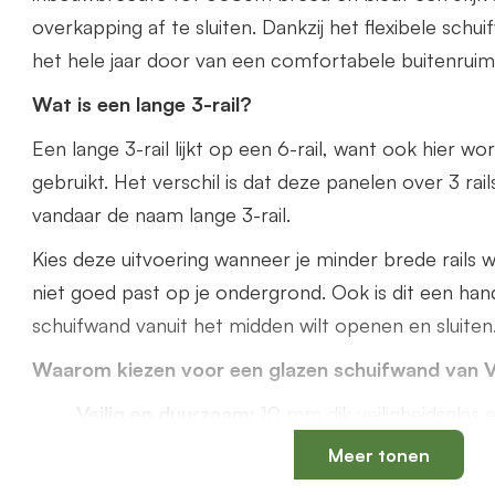
overkapping af te sluiten. Dankzij het flexibele schu
het hele jaar door van een comfortabele buitenruim
Wat is een lange 3-rail?
Een lange 3-rail lijkt op een 6-rail, want ook hier w
gebruikt. Het verschil is dat deze panelen over 3 rail
vandaar de naam lange 3-rail.
Kies deze uitvoering wanneer je minder brede rails wi
niet goed past op je ondergrond. Ook is dit een hand
schuifwand vanuit het midden wilt openen en sluiten
Waarom kiezen voor een glazen schuifwand van 
Veilig en duurzaam:
10 mm dik veiligheidsgla
aluminium profielen
Meer tonen
Uniek onderprofiel
met een vervangbaar loops