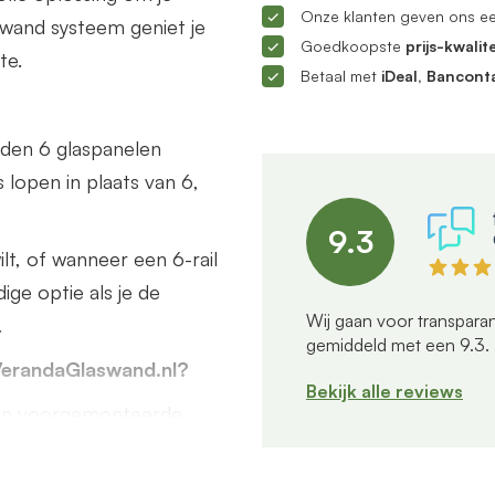
Onze klanten geven ons e
ifwand systeem geniet je
Goedkoopste
prijs-kwalite
te.
Betaal met
iDeal, Bancont
orden 6 glaspanelen
s lopen in plaats van 6,
9.3
lt, of wanneer een 6-rail
ige optie als je de
Wij gaan voor transparan
.
gemiddeld met een
9.3
.
VerandaGlaswand.nl?
Bekijk alle reviews
s en voorgemonteerde
poor, geïntegreerde