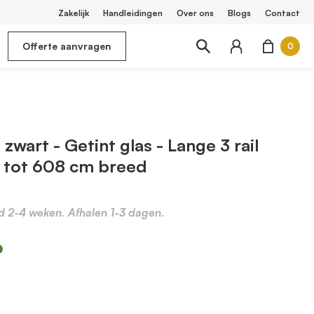
Zakelijk
Handleidingen
Over ons
Blogs
Contact
Offerte aanvragen
0
zwart - Getint glas - Lange 3 rail
 tot 608 cm breed
jd 2-4 weken. Afhalen 1-3 dagen.
m