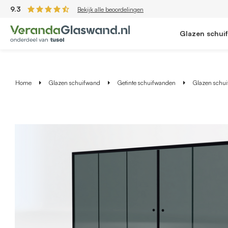
9.3
Bekijk alle beoordelingen
Glazen schui
Home
Glazen schuifwand
Getinte schuifwanden
Glazen schuif