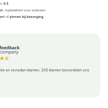
en
9.3
it
, topkwaliteit voor iedereen
ant
of
pinnen bij bezorging
tie en tevreden klanten.
265
klanten beoordelen ons