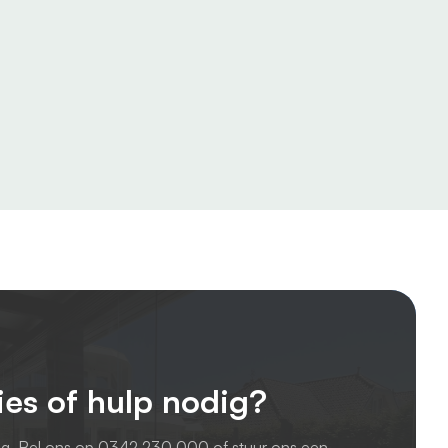
ies of hulp nodig?
ag. Bel ons op
0342 230 000
of stuur ons een