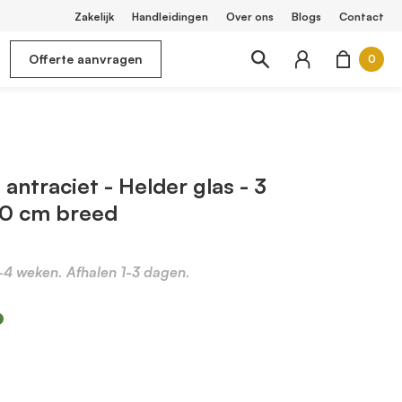
Zakelijk
Handleidingen
Over ons
Blogs
Contact
Offerte aanvragen
0
antraciet - Helder glas - 3
40 cm breed
2-4 weken. Afhalen 1-3 dagen.
m