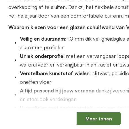
overkapping af te sluiten. Dankzij het flexibele schu
het hele jaar door van een comfortabele buitenruim
Waarom kiezen voor een glazen schuifwand van 
Veilig en duurzaam:
10 mm dik veiligheidsgla
aluminium profielen
Uniek onderprofiel
met een vervangbaar loops
waterafvoer en verkrijgbaar in antraciet en zwa
Verstelbare kunststof wielen
: slijtvast, gelui
oneffen vloer
Altijd passend bij jouw veranda
dankzij versch
en steellook verdelingen
U-profielen met tochtborstels
voor een tochtv
Meer tonen
Productspecificaties