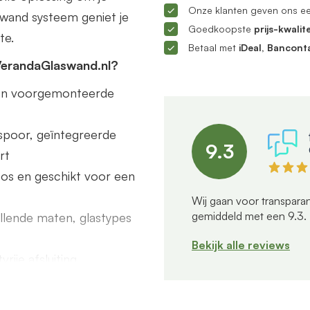
Onze klanten geven ons e
ifwand systeem geniet je
Goedkoopste
prijs-kwalite
te.
Betaal met
iDeal, Bancont
VerandaGlaswand.nl?
s en voorgemonteerde
poor, geïntegreerde
9.3
rt
dloos en geschikt voor een
Wij gaan voor transparan
gemiddeld met een
9.3
.
illende maten, glastypes
Bekijk alle reviews
rije afsluiting