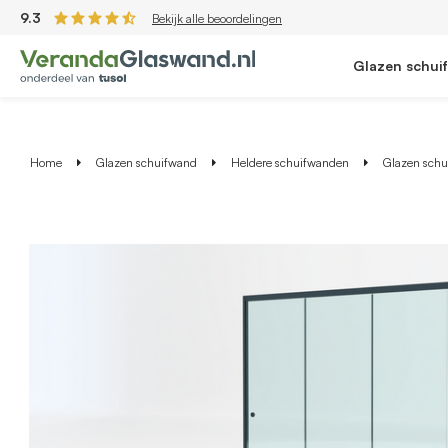
9.3
Bekijk alle beoordelingen
Glazen schui
Home
Glazen schuifwand
Heldere schuifwanden
Glazen schui