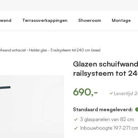
fwand
Terrasoverkappingen
Showroom
Montage
fwand antraciet - Helder glas - 3 railsysteem tot 240 cm breed
Glazen schuifwand 
railsysteem tot 2
690,-
Levertijd 
Standaard meegeleverd:
3 glaspanelen van 82 cm
Inbouwhoogte 197-271 c