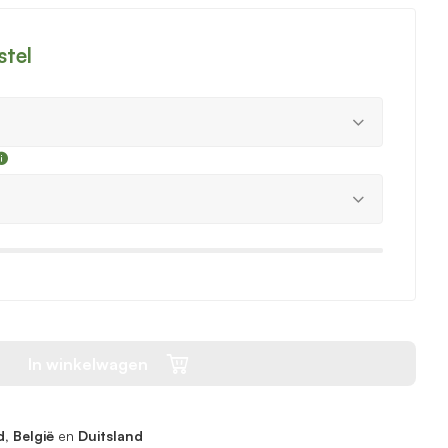
stel
In winkelwagen
, België
en
Duitsland