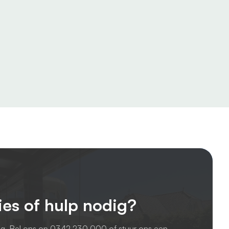
ies of hulp nodig?
ag. Bel ons op
0342 230 000
of stuur ons een