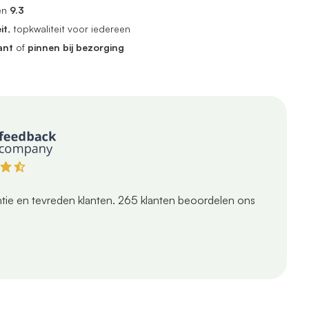
en
9.3
it
, topkwaliteit voor iedereen
ant
of
pinnen bij bezorging
tie en tevreden klanten.
265
klanten beoordelen ons