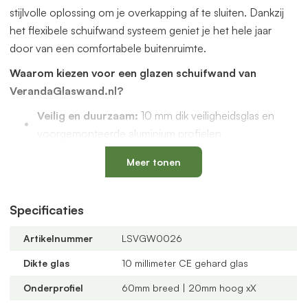
stijlvolle oplossing om je overkapping af te sluiten. Dankzij
het flexibele schuifwand systeem geniet je het hele jaar
door van een comfortabele buitenruimte.
Waarom kiezen voor een glazen schuifwand van
VerandaGlaswand.nl?
Veilig en duurzaam:
10 mm dik veiligheidsglas en
voorgemonteerde aluminium profielen
Uniek onderprofiel
met een vervangbaar loopspoor,
Meer tonen
geïntegreerde waterafvoer en verkrijgbaar in antraciet
en zwart
Verstelbare kunststof wielen
: slijtvast, geluidloos en
Specificaties
geschikt voor een oneffen vloer
Artikelnummer
LSVGW0026
Altijd passend bij jouw veranda
dankzij
verschillende maten, glastypes en steellook
Dikte glas
10 millimeter CE gehard glas
verdelingen
Onderprofiel
60mm breed | 20mm hoog xX
U-profielen met tochtborstels
voor een tochtvrije