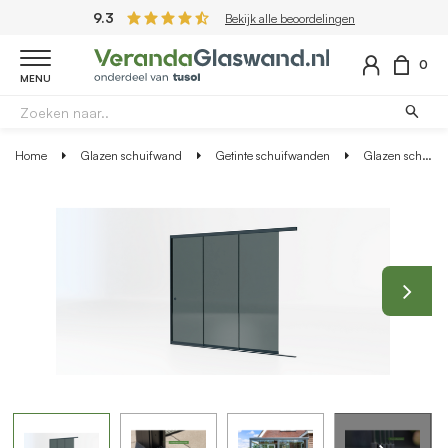
9.3
Bekijk alle beoordelingen
0
MENU
Home
Glazen schuifwand
Getinte schuifwanden
Glazen schuifwand antraciet - Getint glas - 3 railsysteem tot 264 cm breed