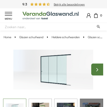
9.3
Bekijk alle beoordelingen
0
MENU
Home
Glazen schuifwand
Heldere schuifwanden
Glazen schuifwand antraciet - Helder glas - 3 railsysteem tot 264 cm breed