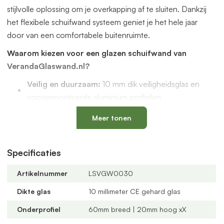
stijlvolle oplossing om je overkapping af te sluiten. Dankzij
het flexibele schuifwand systeem geniet je het hele jaar
door van een comfortabele buitenruimte.
Waarom kiezen voor een glazen schuifwand van
VerandaGlaswand.nl?
Veilig en duurzaam:
10 mm dik veiligheidsglas en
voorgemonteerde aluminium profielen
Uniek onderprofiel
met een vervangbaar loopspoor,
Meer tonen
geïntegreerde waterafvoer en verkrijgbaar in antraciet
en zwart
Verstelbare kunststof wielen
: slijtvast, geluidloos en
Specificaties
geschikt voor een oneffen vloer
Artikelnummer
LSVGW0030
Altijd passend bij jouw veranda
dankzij
verschillende maten, glastypes en steellook
Dikte glas
10 millimeter CE gehard glas
verdelingen
Onderprofiel
60mm breed | 20mm hoog xX
U-profielen met tochtborstels
voor een tochtvrije