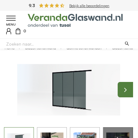
9.3
Bekijk alle beoordelingen
MENU
0
Home
Glazen schuifwand
Getinte schuifwanden
Glazen schuifwand zwart - Getint glas - 3 railsysteem tot 264 cm breed