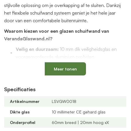
stijlvolle oplossing om je overkapping af te sluiten. Dankzij
het flexibele schuifwand systeem geniet je het hele jaar
door van een comfortabele buitenruimte.
Waarom kiezen voor een glazen schuifwand van
VerandaGlaswand.nl?
Veilig en duurzaam:
10 mm dik veiligheidsglas en
voorgemonteerde aluminium profielen
Uniek onderprofiel
met een vervangbaar loopspoor,
Meer tonen
geïntegreerde waterafvoer en verkrijgbaar in antraciet
en zwart
Verstelbare kunststof wielen
: slijtvast, geluidloos en
Specificaties
geschikt voor een oneffen vloer
Artikelnummer
LSVGW0018
Altijd passend bij jouw veranda
dankzij
verschillende maten, glastypes en steellook
Dikte glas
10 millimeter CE gehard glas
verdelingen
Onderprofiel
60mm breed | 20mm hoog xX
U-profielen met tochtborstels
voor een tochtvrije