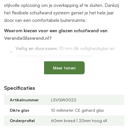
stijlvolle oplossing om je overkapping af te sluiten. Dankzij
het flexibele schuifwand systeem geniet je het hele jaar
door van een comfortabele buitenruimte.
Waarom kiezen voor een glazen schuifwand van
VerandaGlaswand.nl?
Veilig en duurzaam:
10 mm dik veiligheidsglas en
voorgemonteerde aluminium profielen
Uniek onderprofiel
met een vervangbaar loopspoor,
Meer tonen
geïntegreerde waterafvoer en verkrijgbaar in antraciet
en zwart
Verstelbare kunststof wielen
: slijtvast, geluidloos en
Specificaties
geschikt voor een oneffen vloer
Artikelnummer
LSVGW0022
Altijd passend bij jouw veranda
dankzij
verschillende maten, glastypes en steellook
Dikte glas
10 millimeter CE gehard glas
verdelingen
Onderprofiel
60mm breed | 20mm hoog xX
U-profielen met tochtborstels
voor een tochtvrije