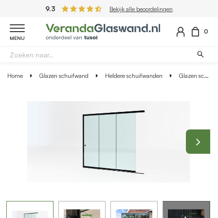
9.3
Bekijk alle beoordelingen
0
MENU
Home
Glazen schuifwand
Heldere schuifwanden
Glazen schuifwand zwart - Helder glas - 3 railsysteem tot 264 cm breed