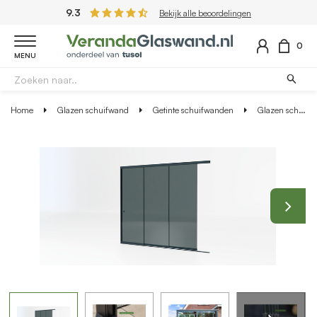
9.3
Bekijk alle beoordelingen
0
MENU
Home
Glazen schuifwand
Getinte schuifwanden
Glazen schuifwand antraciet - Getint glas - 3 railsysteem tot 288 cm breed