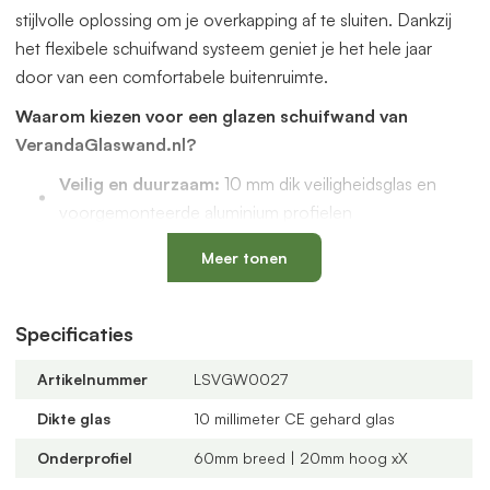
stijlvolle oplossing om je overkapping af te sluiten. Dankzij
het flexibele schuifwand systeem geniet je het hele jaar
door van een comfortabele buitenruimte.
Waarom kiezen voor een glazen schuifwand van
VerandaGlaswand.nl?
Veilig en duurzaam:
10 mm dik veiligheidsglas en
voorgemonteerde aluminium profielen
Uniek onderprofiel
met een vervangbaar loopspoor,
Meer tonen
geïntegreerde waterafvoer en verkrijgbaar in antraciet
en zwart
Verstelbare kunststof wielen
: slijtvast, geluidloos en
Specificaties
geschikt voor een oneffen vloer
Artikelnummer
LSVGW0027
Altijd passend bij jouw veranda
dankzij
verschillende maten, glastypes en steellook
Dikte glas
10 millimeter CE gehard glas
verdelingen
Onderprofiel
60mm breed | 20mm hoog xX
U-profielen met tochtborstels
voor een tochtvrije