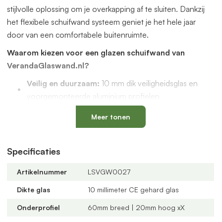
stijlvolle oplossing om je overkapping af te sluiten. Dankzij
het flexibele schuifwand systeem geniet je het hele jaar
door van een comfortabele buitenruimte.
Waarom kiezen voor een glazen schuifwand van
VerandaGlaswand.nl?
Veilig en duurzaam:
10 mm dik veiligheidsglas en
voorgemonteerde aluminium profielen
Uniek onderprofiel
met een vervangbaar loopspoor,
Meer tonen
geïntegreerde waterafvoer en verkrijgbaar in antraciet
en zwart
Verstelbare kunststof wielen
: slijtvast, geluidloos en
Specificaties
geschikt voor een oneffen vloer
Artikelnummer
LSVGW0027
Altijd passend bij jouw veranda
dankzij
verschillende maten, glastypes en steellook
Dikte glas
10 millimeter CE gehard glas
verdelingen
Onderprofiel
60mm breed | 20mm hoog xX
U-profielen met tochtborstels
voor een tochtvrije