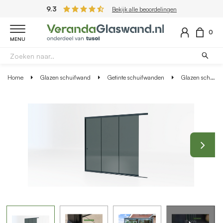
9.3
Bekijk alle beoordelingen
0
MENU
Home
Glazen schuifwand
Getinte schuifwanden
Glazen schuifwand antraciet - Getint glas - 3 railsysteem tot 288 cm breed