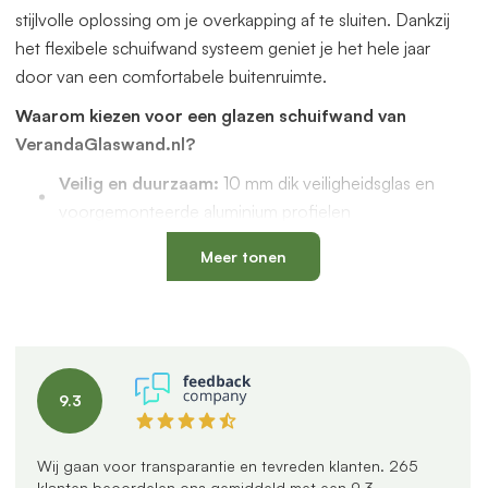
stijlvolle oplossing om je overkapping af te sluiten. Dankzij
het flexibele schuifwand systeem geniet je het hele jaar
door van een comfortabele buitenruimte.
Waarom kiezen voor een glazen schuifwand van
VerandaGlaswand.nl?
Veilig en duurzaam:
10 mm dik veiligheidsglas en
voorgemonteerde aluminium profielen
Uniek onderprofiel
met een vervangbaar loopspoor,
Meer tonen
geïntegreerde waterafvoer en verkrijgbaar in antraciet
en zwart
Verstelbare kunststof wielen
: slijtvast, geluidloos en
geschikt voor een oneffen vloer
Altijd passend bij jouw veranda
dankzij
9.3
verschillende maten, glastypes en steellook
verdelingen
U-profielen met tochtborstels
voor een tochtvrije
Wij gaan voor transparantie en tevreden klanten.
265
klanten beoordelen ons gemiddeld met een
9.3
.