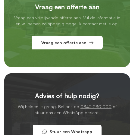
Vraag een offerte aan
Professionele montage incl. inmeetservice
Vraag een vrijblijvende offerte aan. Vul de informatie in
Laat je het monteren liever aan een professional over?
en wij nemen zo spoedig mogelijk contact met je op.
Geen probleem. In het grootste deel van Nederland kun je
gebruikmaken van onze
montageservice
.
Vraag een offerte aan
We komen eerst
bij je langs om alles nauwkeurig in te
meten,
zodat je zeker weet dat de schuifwand perfect past.
Daarna plannen we een montageafspraak in en komen we
langs met ons montageteam.
Je betaalt een
vast tarief
per project. Laat je twee of meer
schuifwanden plaatsen? Dan rekenen we de
Advies of hulp nodig?
montageservice maar één keer. Wel zo voordelig.
Wij helpen je graag. Bel ons op
0342 230 000
of
Voordelen van een glazen schuifwand onder je
stuur ons een WhatsApp bericht.
overkapping
Geniet elk seizoen van je overkapping
Stuur een Whatsapp