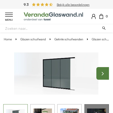
9.3
Bekijk alle beoordelingen
0
MENU
Home
Glazen schuifwand
Getinte schuifwanden
Glazen schuifwand zwart - Getint glas - 3 railsysteem tot 288 cm breed