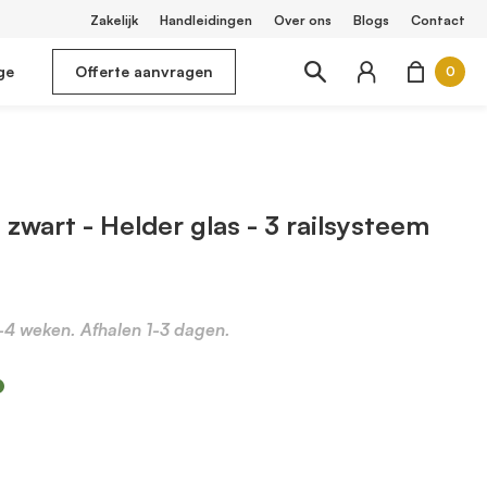
Zakelijk
Handleidingen
Over ons
Blogs
Contact
ge
Offerte aanvragen
0
zwart - Helder glas - 3 railsysteem
2-4 weken. Afhalen 1-3 dagen.
m