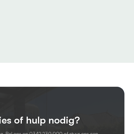
ies of hulp nodig?
ag. Bel ons op
0342 230 000
of stuur ons een