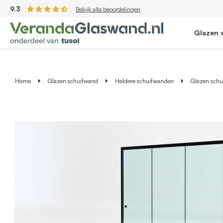
9.3
Bekijk alle beoordelingen
Glazen 
Home
Glazen schuifwand
Heldere schuifwanden
Glazen schui