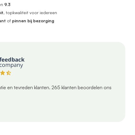
en
9.3
it
, topkwaliteit voor iedereen
ant
of
pinnen bij bezorging
tie en tevreden klanten.
265
klanten beoordelen ons