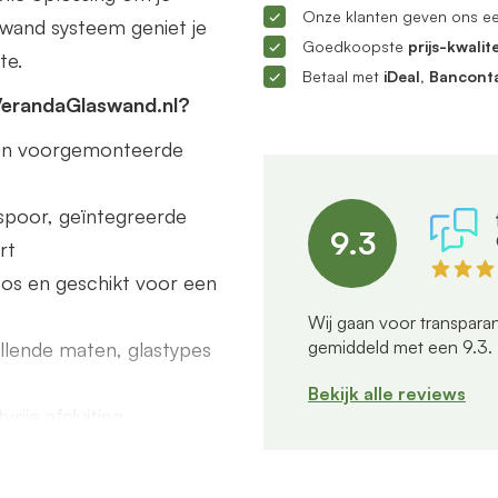
Onze klanten geven ons e
ifwand systeem geniet je
Goedkoopste
prijs-kwalite
te.
Betaal met
iDeal, Bancont
VerandaGlaswand.nl?
s en voorgemonteerde
poor, geïntegreerde
9.3
rt
dloos en geschikt voor een
Wij gaan voor transparan
gemiddeld met een
9.3
.
illende maten, glastypes
Bekijk alle reviews
rije afsluiting