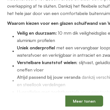
overkapping af te sluiten. Dankzij het flexibele schu
het hele jaar door van een comfortabele buitenruim
Waarom kiezen voor een glazen schuifwand van 
Veilig en duurzaam:
10 mm dik veiligheidsgla
aluminium profielen
Uniek onderprofiel
met een vervangbaar loops
waterafvoer en verkrijgbaar in antraciet en zwa
Verstelbare kunststof wielen
: slijtvast, gelui
oneffen vloer
Altijd passend bij jouw veranda
dankzij versch
en steellook verdelingen
U-profielen met tochtborstels
voor een tochtv
Meer tonen
Productspecificaties