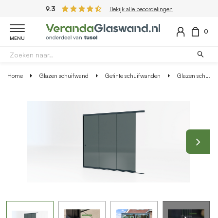
9.3
Bekijk alle beoordelingen
0
MENU
Home
Glazen schuifwand
Getinte schuifwanden
Glazen schuifwand antraciet - Getint glas - 3 railsysteem tot 303 cm breed