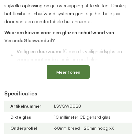
stijlvolle oplossing om je overkapping af te sluiten. Dankzij
het flexibele schuifwand systeem geniet je het hele jaar
door van een comfortabele buitenruimte.
Waarom kiezen voor een glazen schuifwand van
VerandaGlaswand.nl?
Veilig en duurzaam:
10 mm dik veiligheidsglas en
voorgemonteerde aluminium profielen
Uniek onderprofiel
met een vervangbaar loopspoor,
Meer tonen
geïntegreerde waterafvoer en verkrijgbaar in antraciet
en zwart
Verstelbare kunststof wielen
: slijtvast, geluidloos en
Specificaties
geschikt voor een oneffen vloer
Artikelnummer
LSVGW0028
Altijd passend bij jouw veranda
dankzij
verschillende maten, glastypes en steellook
Dikte glas
10 millimeter CE gehard glas
verdelingen
Onderprofiel
60mm breed | 20mm hoog xX
U-profielen met tochtborstels
voor een tochtvrije