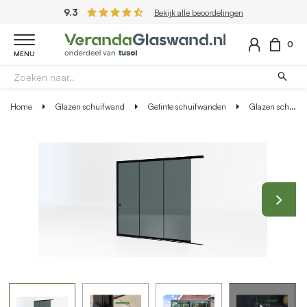
9.3
Bekijk alle beoordelingen
0
MENU
Home
Glazen schuifwand
Getinte schuifwanden
Glazen schuifwand zwart - Getint glas - 3 railsysteem tot 303 cm breed