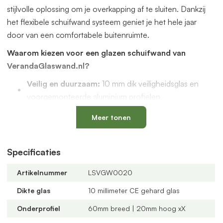
stijlvolle oplossing om je overkapping af te sluiten. Dankzij
het flexibele schuifwand systeem geniet je het hele jaar
door van een comfortabele buitenruimte.
Waarom kiezen voor een glazen schuifwand van
VerandaGlaswand.nl?
Veilig en duurzaam:
10 mm dik veiligheidsglas en
voorgemonteerde aluminium profielen
Uniek onderprofiel
met een vervangbaar loopspoor,
Meer tonen
geïntegreerde waterafvoer en verkrijgbaar in antraciet
en zwart
Verstelbare kunststof wielen
: slijtvast, geluidloos en
Specificaties
geschikt voor een oneffen vloer
Artikelnummer
LSVGW0020
Altijd passend bij jouw veranda
dankzij
verschillende maten, glastypes en steellook
Dikte glas
10 millimeter CE gehard glas
verdelingen
Onderprofiel
60mm breed | 20mm hoog xX
U-profielen met tochtborstels
voor een tochtvrije