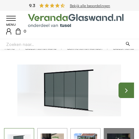
9.3
Bekijk alle beoordelingen
MENU
0
Home
Glazen schuifwand
Getinte schuifwanden
Glazen schuifwand zwart - Getint glas - 4 railsysteem tot 351 cm breed