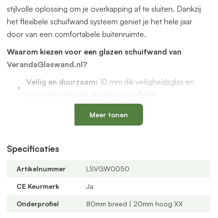
stijlvolle oplossing om je overkapping af te sluiten. Dankzij
het flexibele schuifwand systeem geniet je het hele jaar
door van een comfortabele buitenruimte.
Waarom kiezen voor een glazen schuifwand van
VerandaGlaswand.nl?
Veilig en duurzaam:
10 mm dik veiligheidsglas en
voorgemonteerde aluminium profielen
Uniek onderprofiel
met een vervangbaar loopspoor,
Meer tonen
geïntegreerde waterafvoer en verkrijgbaar in antraciet
en zwart
Verstelbare kunststof wielen
: slijtvast, geluidloos en
Specificaties
geschikt voor een oneffen vloer
Artikelnummer
LSVGW0050
Altijd passend bij jouw veranda
dankzij
verschillende maten, glastypes en steellook
CE Keurmerk
Ja
verdelingen
Onderprofiel
80mm breed | 20mm hoog XX
U-profielen met tochtborstels
voor een tochtvrije