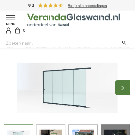
9.3
Bekijk alle beoordelingen
MENU
0
Home
Glazen schuifwand
Heldere schuifwanden
Glazen schuifwand antraciet - Helder glas - 4 railsysteem tot 383 cm breed