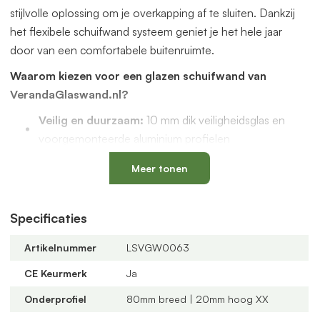
stijlvolle oplossing om je overkapping af te sluiten. Dankzij
het flexibele schuifwand systeem geniet je het hele jaar
door van een comfortabele buitenruimte.
Waarom kiezen voor een glazen schuifwand van
VerandaGlaswand.nl?
Veilig en duurzaam:
10 mm dik veiligheidsglas en
voorgemonteerde aluminium profielen
Uniek onderprofiel
met een vervangbaar loopspoor,
Meer tonen
geïntegreerde waterafvoer en verkrijgbaar in antraciet
en zwart
Verstelbare kunststof wielen
: slijtvast, geluidloos en
Specificaties
geschikt voor een oneffen vloer
Artikelnummer
LSVGW0063
Altijd passend bij jouw veranda
dankzij
verschillende maten, glastypes en steellook
CE Keurmerk
Ja
verdelingen
Onderprofiel
80mm breed | 20mm hoog XX
U-profielen met tochtborstels
voor een tochtvrije