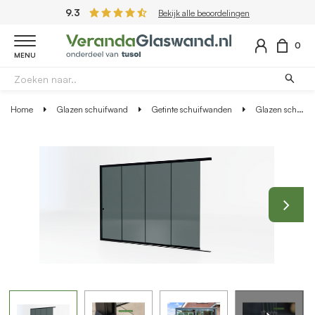
9.3
Bekijk alle beoordelingen
0
MENU
Home
Glazen schuifwand
Getinte schuifwanden
Glazen schuifwand zwart - Getint glas - 4 railsysteem tot 383 cm breed