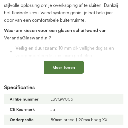
stijlvolle oplossing om je overkapping af te sluiten. Dankzij
het flexibele schuifwand systeem geniet je het hele jaar
door van een comfortabele buitenruimte.
Waarom kiezen voor een glazen schuifwand van
VerandaGlaswand.nl?
Veilig en duurzaam:
10 mm dik veiligheidsglas en
voorgemonteerde aluminium profielen
Uniek onderprofiel
met een vervangbaar loopspoor,
Meer tonen
geïntegreerde waterafvoer en verkrijgbaar in antraciet
en zwart
Verstelbare kunststof wielen
: slijtvast, geluidloos en
Specificaties
geschikt voor een oneffen vloer
Artikelnummer
LSVGW0051
Altijd passend bij jouw veranda
dankzij
verschillende maten, glastypes en steellook
CE Keurmerk
Ja
verdelingen
Onderprofiel
80mm breed | 20mm hoog XX
U-profielen met tochtborstels
voor een tochtvrije