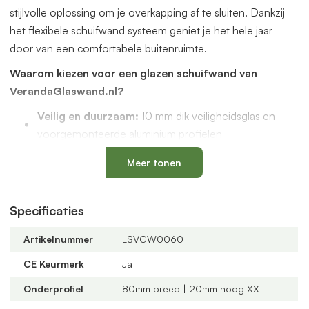
stijlvolle oplossing om je overkapping af te sluiten. Dankzij
het flexibele schuifwand systeem geniet je het hele jaar
door van een comfortabele buitenruimte.
Waarom kiezen voor een glazen schuifwand van
VerandaGlaswand.nl?
Veilig en duurzaam:
10 mm dik veiligheidsglas en
voorgemonteerde aluminium profielen
Uniek onderprofiel
met een vervangbaar loopspoor,
Meer tonen
geïntegreerde waterafvoer en verkrijgbaar in antraciet
en zwart
Verstelbare kunststof wielen
: slijtvast, geluidloos en
Specificaties
geschikt voor een oneffen vloer
Artikelnummer
LSVGW0060
Altijd passend bij jouw veranda
dankzij
verschillende maten, glastypes en steellook
CE Keurmerk
Ja
verdelingen
Onderprofiel
80mm breed | 20mm hoog XX
U-profielen met tochtborstels
voor een tochtvrije