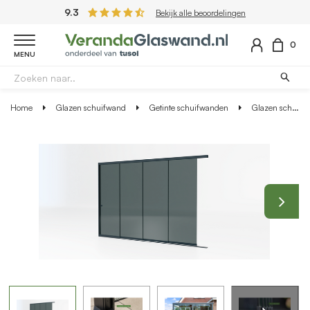
9.3
Bekijk alle beoordelingen
0
MENU
Home
Glazen schuifwand
Getinte schuifwanden
Glazen schuifwand antraciet - Getint glas - 4 railsysteem tot 403 cm breed