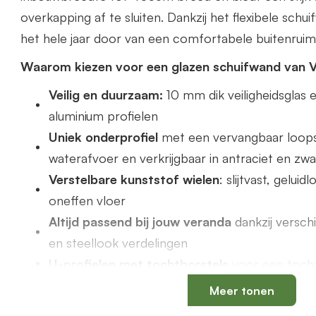
overkapping af te sluiten. Dankzij het flexibele schu
het hele jaar door van een comfortabele buitenruim
Waarom kiezen voor een glazen schuifwand van 
Veilig en duurzaam:
10 mm dik veiligheidsgla
aluminium profielen
Uniek onderprofiel
met een vervangbaar loops
waterafvoer en verkrijgbaar in antraciet en zwa
Verstelbare kunststof wielen
: slijtvast, gelui
oneffen vloer
Altijd passend bij jouw veranda
dankzij versch
en steellook verdelingen
U-profielen met tochtborstels
voor een tochtv
Meer tonen
Productspecificaties