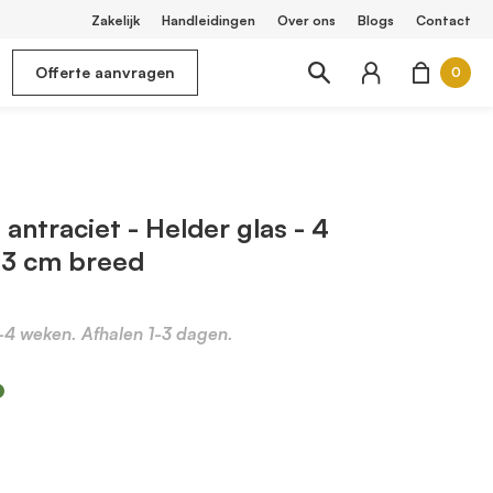
Zakelijk
Handleidingen
Over ons
Blogs
Contact
Offerte aanvragen
0
antraciet - Helder glas - 4
03 cm breed
2-4 weken. Afhalen 1-3 dagen.
m