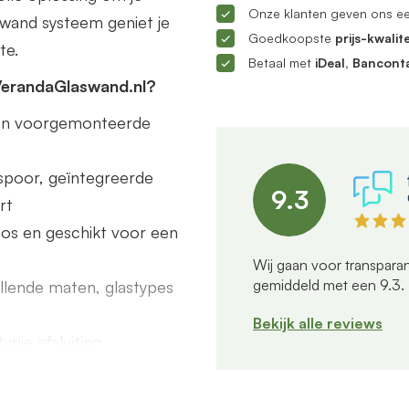
Onze klanten geven ons e
ifwand systeem geniet je
Goedkoopste
prijs-kwalite
te.
Betaal met
iDeal, Bancont
VerandaGlaswand.nl?
s en voorgemonteerde
poor, geïntegreerde
9.3
rt
dloos en geschikt voor een
Wij gaan voor transparan
gemiddeld met een
9.3
.
illende maten, glastypes
Bekijk alle reviews
rije afsluiting