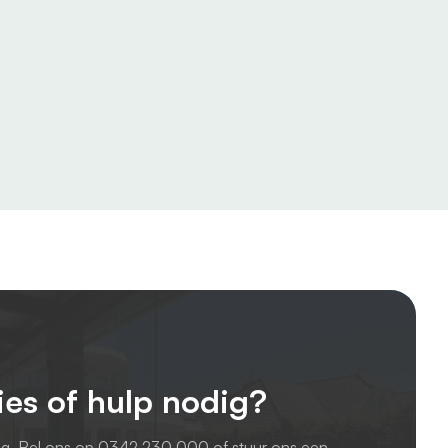
ies of hulp nodig?
ag. Bel ons op
0342 230 000
of stuur ons een