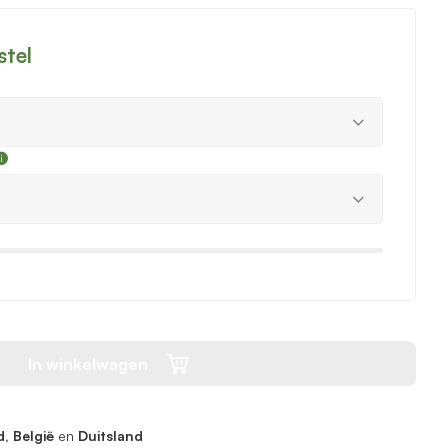
stel
In winkelwagen
, België
en
Duitsland