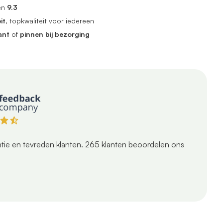
en
9.3
it
, topkwaliteit voor iedereen
ant
of
pinnen bij bezorging
tie en tevreden klanten.
265
klanten beoordelen ons