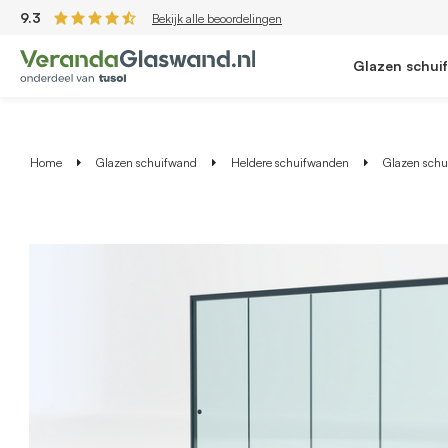
9.3
Bekijk alle beoordelingen
Glazen schui
Home
Glazen schuifwand
Heldere schuifwanden
Glazen schui