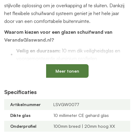
stijlvolle oplossing om je overkapping af te sluiten. Dankzij
het flexibele schuifwand systeem geniet je het hele jaar
door van een comfortabele buitenruimte.
Waarom kiezen voor een glazen schuifwand van
VerandaGlaswand.nl?
Veilig en duurzaam:
10 mm dik veiligheidsglas en
voorgemonteerde aluminium profielen
Uniek onderprofiel
met een vervangbaar loopspoor,
Meer tonen
geïntegreerde waterafvoer en verkrijgbaar in antraciet
en zwart
Verstelbare kunststof wielen
: slijtvast, geluidloos en
Specificaties
geschikt voor een oneffen vloer
Artikelnummer
LSVGW0077
Altijd passend bij jouw veranda
dankzij
verschillende maten, glastypes en steellook
Dikte glas
10 millimeter CE gehard glas
verdelingen
Onderprofiel
100mm breed | 20mm hoog XX
U-profielen met tochtborstels
voor een tochtvrije