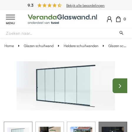
9.3
Bekijk alle beoordelingen
0
MENU
Home
Glazen schuifwand
Heldere schuifwanden
Glazen schuifwand antraciet - Helder glas - 5 railsysteem tot 398 cm breed