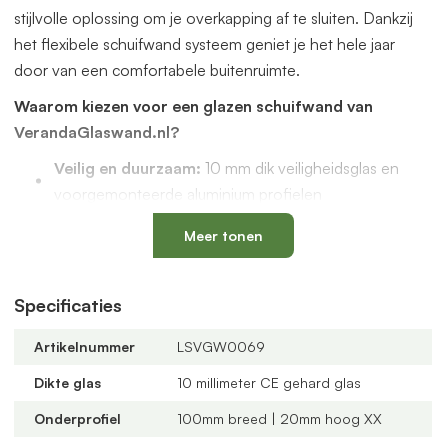
stijlvolle oplossing om je overkapping af te sluiten. Dankzij
het flexibele schuifwand systeem geniet je het hele jaar
door van een comfortabele buitenruimte.
Waarom kiezen voor een glazen schuifwand van
VerandaGlaswand.nl?
Veilig en duurzaam:
10 mm dik veiligheidsglas en
voorgemonteerde aluminium profielen
Uniek onderprofiel
met een vervangbaar loopspoor,
Meer tonen
geïntegreerde waterafvoer en verkrijgbaar in antraciet
en zwart
Verstelbare kunststof wielen
: slijtvast, geluidloos en
Specificaties
geschikt voor een oneffen vloer
Artikelnummer
LSVGW0069
Altijd passend bij jouw veranda
dankzij
verschillende maten, glastypes en steellook
Dikte glas
10 millimeter CE gehard glas
verdelingen
Onderprofiel
100mm breed | 20mm hoog XX
U-profielen met tochtborstels
voor een tochtvrije