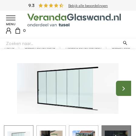
9.3
Bekijk alle beoordelingen
MENU
0
Home
Glazen schuifwand
Heldere schuifwanden
Glazen schuifwand zwart - Helder glas - 5 railsysteem tot 398 cm breed