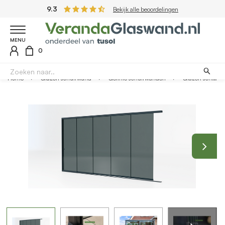
9.3
Bekijk alle beoordelingen
MENU
0
Home
Glazen schuifwand
Getinte schuifwanden
Glazen schuifwand antraciet - Getint glas - 5 railsysteem tot 438 cm breed