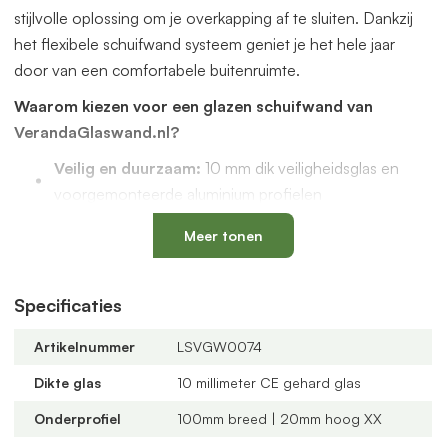
stijlvolle oplossing om je overkapping af te sluiten. Dankzij
het flexibele schuifwand systeem geniet je het hele jaar
door van een comfortabele buitenruimte.
Waarom kiezen voor een glazen schuifwand van
VerandaGlaswand.nl?
Veilig en duurzaam:
10 mm dik veiligheidsglas en
voorgemonteerde aluminium profielen
Uniek onderprofiel
met een vervangbaar loopspoor,
Meer tonen
geïntegreerde waterafvoer en verkrijgbaar in antraciet
en zwart
Verstelbare kunststof wielen
: slijtvast, geluidloos en
Specificaties
geschikt voor een oneffen vloer
Artikelnummer
LSVGW0074
Altijd passend bij jouw veranda
dankzij
verschillende maten, glastypes en steellook
Dikte glas
10 millimeter CE gehard glas
verdelingen
Onderprofiel
100mm breed | 20mm hoog XX
U-profielen met tochtborstels
voor een tochtvrije