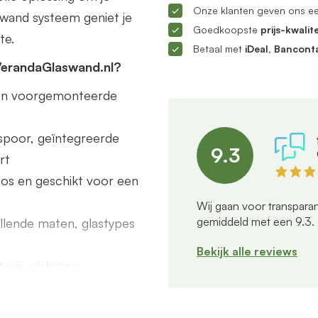
Onze klanten geven ons e
ifwand systeem geniet je
Goedkoopste
prijs-kwalite
te.
Betaal met
iDeal, Bancont
VerandaGlaswand.nl?
s en voorgemonteerde
poor, geïntegreerde
9.3
rt
dloos en geschikt voor een
Wij gaan voor transparan
gemiddeld met een
9.3
.
illende maten, glastypes
Bekijk alle reviews
rije afsluiting