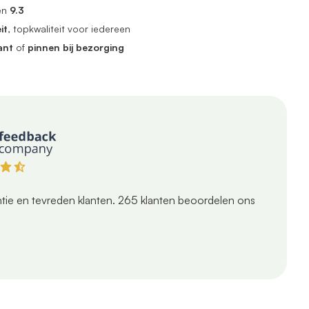
en
9.3
it
, topkwaliteit voor iedereen
ant
of
pinnen bij bezorging
tie en tevreden klanten.
265
klanten beoordelen ons