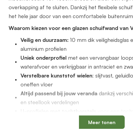
overkapping af te sluiten. Dankzij het flexibele schu
het hele jaar door van een comfortabele buitenruim
Waarom kiezen voor een glazen schuifwand van 
Veilig en duurzaam:
10 mm dik veiligheidsgla
aluminium profielen
Uniek onderprofiel
met een vervangbaar loops
waterafvoer en verkrijgbaar in antraciet en zwa
Verstelbare kunststof wielen
: slijtvast, gelui
oneffen vloer
Altijd passend bij jouw veranda
dankzij versch
en steellook verdelingen
U-profielen met tochtborstels
voor een tochtv
Meer tonen
Productspecificaties