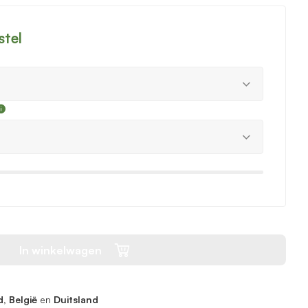
stel
In winkelwagen
, België
en
Duitsland