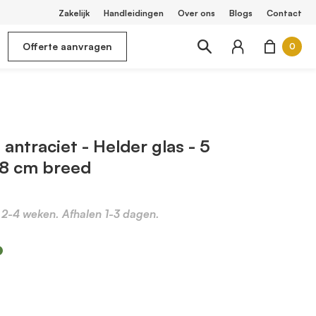
Zakelijk
Handleidingen
Over ons
Blogs
Contact
Offerte aanvragen
0
antraciet - Helder glas - 5
38 cm breed
d 2-4 weken. Afhalen 1-3 dagen.
m