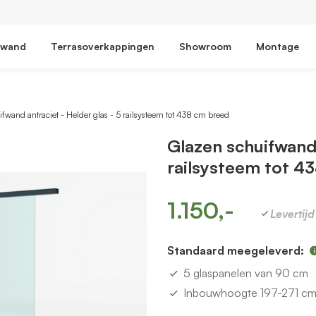
fwand
Terrasoverkappingen
Showroom
Montage
fwand antraciet - Helder glas - 5 railsysteem tot 438 cm breed
Glazen schuifwand 
railsysteem tot 4
1.150,-
Levertij
Standaard meegeleverd:
5 glaspanelen van 90 cm
Inbouwhoogte 197-271 c