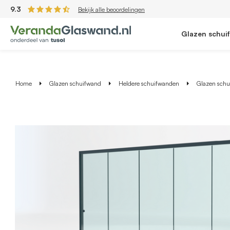
9.3
Bekijk alle beoordelingen
Glazen schui
Home
Glazen schuifwand
Heldere schuifwanden
Glazen schui