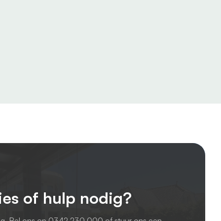
ies of hulp nodig?
ag. Bel ons op
0342 230 000
of stuur ons een