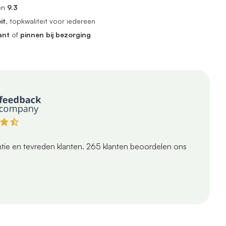
en
9.3
it
, topkwaliteit voor iedereen
ant
of
pinnen bij bezorging
tie en tevreden klanten.
265
klanten beoordelen ons