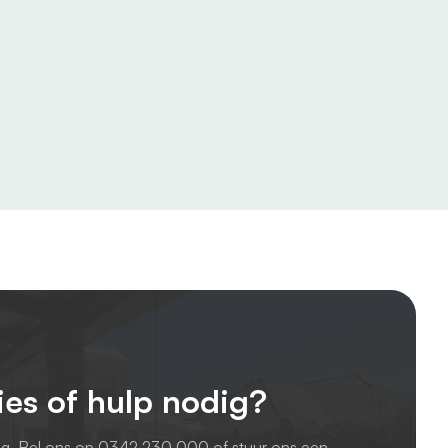
ies of hulp nodig?
ag. Bel ons op
0342 230 000
of stuur ons een