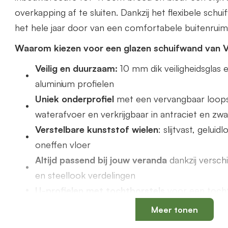
overkapping af te sluiten. Dankzij het flexibele schu
het hele jaar door van een comfortabele buitenruim
Waarom kiezen voor een glazen schuifwand van 
Veilig en duurzaam:
10 mm dik veiligheidsgla
aluminium profielen
Uniek onderprofiel
met een vervangbaar loops
waterafvoer en verkrijgbaar in antraciet en zwa
Verstelbare kunststof wielen
: slijtvast, gelui
oneffen vloer
Altijd passend bij jouw veranda
dankzij versch
en steellook verdelingen
U-profielen met tochtborstels
voor een tochtv
Meer tonen
Productspecificaties