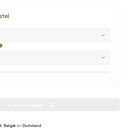
stel
In winkelwagen
, België
en
Duitsland