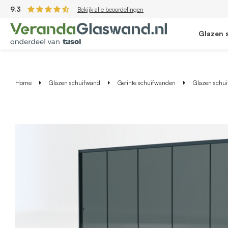
9.3
Bekijk alle beoordelingen
Glazen 
Home
Glazen schuifwand
Getinte schuifwanden
Glazen schuif