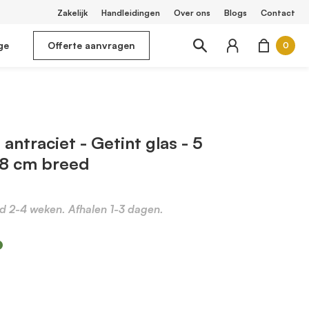
Zakelijk
Handleidingen
Over ons
Blogs
Contact
ge
Offerte aanvragen
0
antraciet - Getint glas - 5
78 cm breed
jd 2-4 weken. Afhalen 1-3 dagen.
m