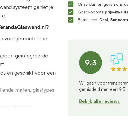
Onze klanten geven ons e
ifwand systeem geniet je
Goedkoopste
prijs-kwalite
te.
Betaal met
iDeal, Bancont
VerandaGlaswand.nl?
s en voorgemonteerde
poor, geïntegreerde
9.3
rt
dloos en geschikt voor een
Wij gaan voor transparan
gemiddeld met een
9.3
.
illende maten, glastypes
Bekijk alle reviews
rije afsluiting