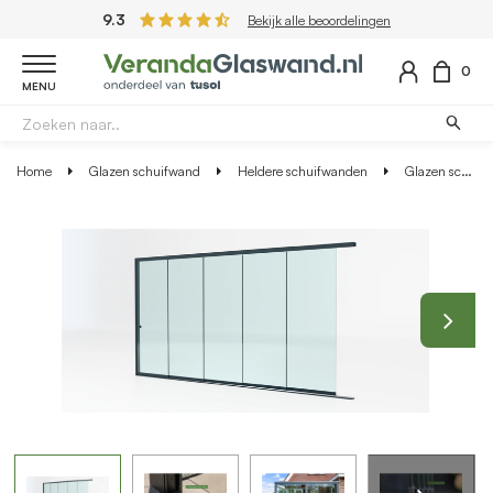
9.3
Bekijk alle beoordelingen
0
MENU
Home
Glazen schuifwand
Heldere schuifwanden
Glazen schuifwand antraciet - Helder glas - 5 railsysteem tot 478 cm breed