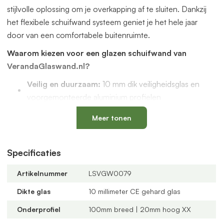
stijlvolle oplossing om je overkapping af te sluiten. Dankzij
het flexibele schuifwand systeem geniet je het hele jaar
door van een comfortabele buitenruimte.
Waarom kiezen voor een glazen schuifwand van
VerandaGlaswand.nl?
Veilig en duurzaam:
10 mm dik veiligheidsglas en
voorgemonteerde aluminium profielen
Uniek onderprofiel
met een vervangbaar loopspoor,
Meer tonen
geïntegreerde waterafvoer en verkrijgbaar in antraciet
en zwart
Verstelbare kunststof wielen
: slijtvast, geluidloos en
Specificaties
geschikt voor een oneffen vloer
Artikelnummer
LSVGW0079
Altijd passend bij jouw veranda
dankzij
verschillende maten, glastypes en steellook
Dikte glas
10 millimeter CE gehard glas
verdelingen
Onderprofiel
100mm breed | 20mm hoog XX
U-profielen met tochtborstels
voor een tochtvrije