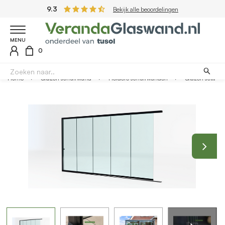
9.3
Bekijk alle beoordelingen
MENU
0
Home
Glazen schuifwand
Heldere schuifwanden
Glazen schuifwand zwart - Helder glas - 5 railsysteem tot 478 cm breed