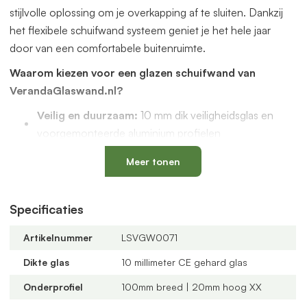
stijlvolle oplossing om je overkapping af te sluiten. Dankzij
het flexibele schuifwand systeem geniet je het hele jaar
door van een comfortabele buitenruimte.
Waarom kiezen voor een glazen schuifwand van
VerandaGlaswand.nl?
Veilig en duurzaam:
10 mm dik veiligheidsglas en
voorgemonteerde aluminium profielen
Uniek onderprofiel
met een vervangbaar loopspoor,
Meer tonen
geïntegreerde waterafvoer en verkrijgbaar in antraciet
en zwart
Verstelbare kunststof wielen
: slijtvast, geluidloos en
Specificaties
geschikt voor een oneffen vloer
Artikelnummer
LSVGW0071
Altijd passend bij jouw veranda
dankzij
verschillende maten, glastypes en steellook
Dikte glas
10 millimeter CE gehard glas
verdelingen
Onderprofiel
100mm breed | 20mm hoog XX
U-profielen met tochtborstels
voor een tochtvrije