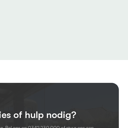
ies of hulp nodig?
ag. Bel ons op
0342 230 000
of stuur ons een