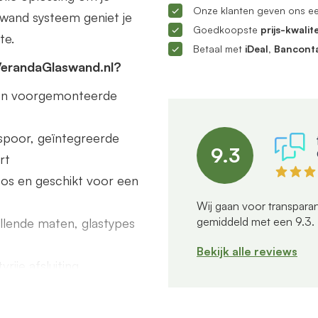
Onze klanten geven ons e
ifwand systeem geniet je
Goedkoopste
prijs-kwalite
te.
Betaal met
iDeal, Bancont
VerandaGlaswand.nl?
s en voorgemonteerde
poor, geïntegreerde
9.3
rt
dloos en geschikt voor een
Wij gaan voor transparan
gemiddeld met een
9.3
.
illende maten, glastypes
Bekijk alle reviews
rije afsluiting