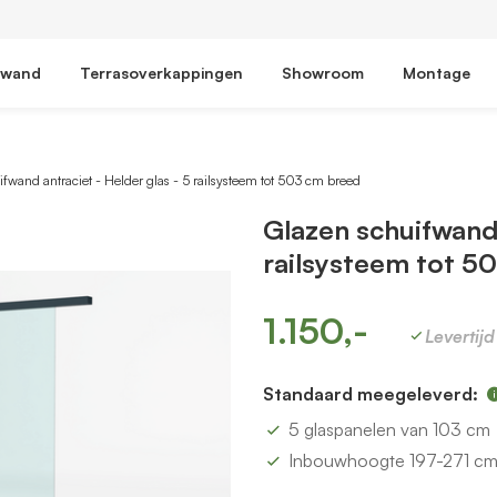
fwand
Terrasoverkappingen
Showroom
Montage
fwand antraciet - Helder glas - 5 railsysteem tot 503 cm breed
Glazen schuifwand 
railsysteem tot 5
1.150,-
Levertij
Standaard meegeleverd:
5 glaspanelen van 103 cm
Inbouwhoogte 197-271 c