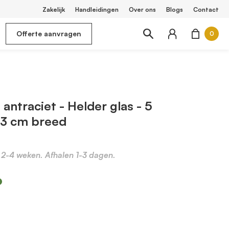
Zakelijk
Handleidingen
Over ons
Blogs
Contact
Offerte aanvragen
0
antraciet - Helder glas - 5
03 cm breed
d 2-4 weken. Afhalen 1-3 dagen.
m