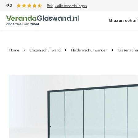
9.3
Bekijk alle beoordelingen
Glazen schui
Home
Glazen schuifwand
Heldere schuifwanden
Glazen schui