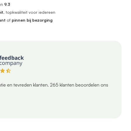
en
9.3
it
, topkwaliteit voor iedereen
ant
of
pinnen bij bezorging
tie en tevreden klanten.
265
klanten beoordelen ons