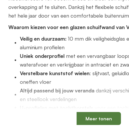
overkapping af te sluiten. Dankzij het flexibele schu
het hele jaar door van een comfortabele buitenruim
Waarom kiezen voor een glazen schuifwand van 
Veilig en duurzaam:
10 mm dik veiligheidsgla
aluminium profielen
Uniek onderprofiel
met een vervangbaar loops
waterafvoer en verkrijgbaar in antraciet en zwa
Verstelbare kunststof wielen
: slijtvast, gelui
oneffen vloer
Altijd passend bij jouw veranda
dankzij versch
en steellook verdelingen
U-profielen met tochtborstels
voor een tochtv
Meer tonen
Productspecificaties