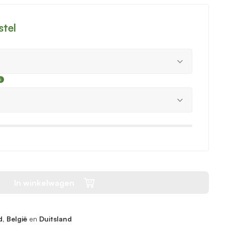
stel
In winkelwagen
, België
en
Duitsland