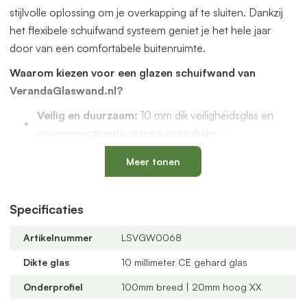
stijlvolle oplossing om je overkapping af te sluiten. Dankzij
het flexibele schuifwand systeem geniet je het hele jaar
door van een comfortabele buitenruimte.
Waarom kiezen voor een glazen schuifwand van
VerandaGlaswand.nl?
Veilig en duurzaam:
10 mm dik veiligheidsglas en
voorgemonteerde aluminium profielen
Uniek onderprofiel
met een vervangbaar loopspoor,
Meer tonen
geïntegreerde waterafvoer en verkrijgbaar in antraciet
en zwart
Verstelbare kunststof wielen
: slijtvast, geluidloos en
Specificaties
geschikt voor een oneffen vloer
Artikelnummer
LSVGW0068
Altijd passend bij jouw veranda
dankzij
verschillende maten, glastypes en steellook
Dikte glas
10 millimeter CE gehard glas
verdelingen
Onderprofiel
100mm breed | 20mm hoog XX
U-profielen met tochtborstels
voor een tochtvrije