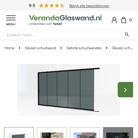
9.3
Bekijk alle beoordelingen
0
MENU
Home
Glazen schuifwand
Getinte schuifwanden
Glazen schuifwand zwart - Getint glas - 5 railsysteem tot 503 cm breed