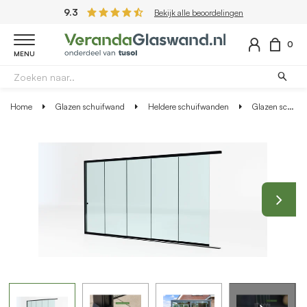
9.3
Bekijk alle beoordelingen
0
MENU
Home
Glazen schuifwand
Heldere schuifwanden
Glazen schuifwand zwart - Helder glas - 5 railsysteem tot 503 cm breed