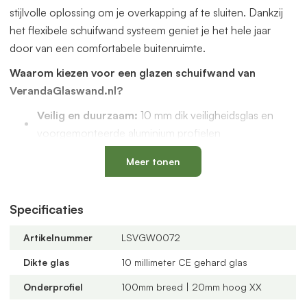
stijlvolle oplossing om je overkapping af te sluiten. Dankzij
het flexibele schuifwand systeem geniet je het hele jaar
door van een comfortabele buitenruimte.
Waarom kiezen voor een glazen schuifwand van
VerandaGlaswand.nl?
Veilig en duurzaam:
10 mm dik veiligheidsglas en
voorgemonteerde aluminium profielen
Uniek onderprofiel
met een vervangbaar loopspoor,
Meer tonen
geïntegreerde waterafvoer en verkrijgbaar in antraciet
en zwart
Verstelbare kunststof wielen
: slijtvast, geluidloos en
Specificaties
geschikt voor een oneffen vloer
Artikelnummer
LSVGW0072
Altijd passend bij jouw veranda
dankzij
verschillende maten, glastypes en steellook
Dikte glas
10 millimeter CE gehard glas
verdelingen
Onderprofiel
100mm breed | 20mm hoog XX
U-profielen met tochtborstels
voor een tochtvrije