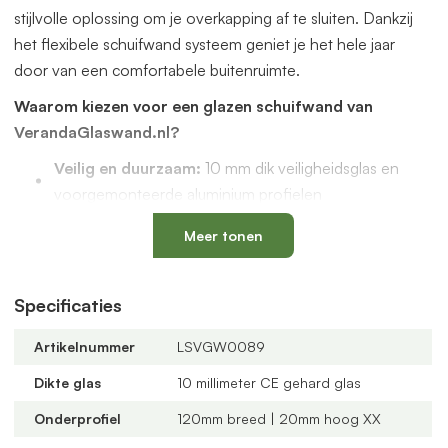
stijlvolle oplossing om je overkapping af te sluiten. Dankzij
het flexibele schuifwand systeem geniet je het hele jaar
door van een comfortabele buitenruimte.
Waarom kiezen voor een glazen schuifwand van
VerandaGlaswand.nl?
Veilig en duurzaam:
10 mm dik veiligheidsglas en
voorgemonteerde aluminium profielen
Uniek onderprofiel
met een vervangbaar loopspoor,
Meer tonen
geïntegreerde waterafvoer en verkrijgbaar in antraciet
en zwart
Verstelbare kunststof wielen
: slijtvast, geluidloos en
Specificaties
geschikt voor een oneffen vloer
Artikelnummer
LSVGW0089
Altijd passend bij jouw veranda
dankzij
verschillende maten, glastypes en steellook
Dikte glas
10 millimeter CE gehard glas
verdelingen
Onderprofiel
120mm breed | 20mm hoog XX
U-profielen met tochtborstels
voor een tochtvrije