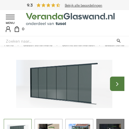
9.3
Bekijk alle beoordelingen
MENU
0
Home
Glazen schuifwand
Getinte schuifwanden
Glazen schuifwand antraciet - Getint glas - 6 railsysteem tot 477 cm breed