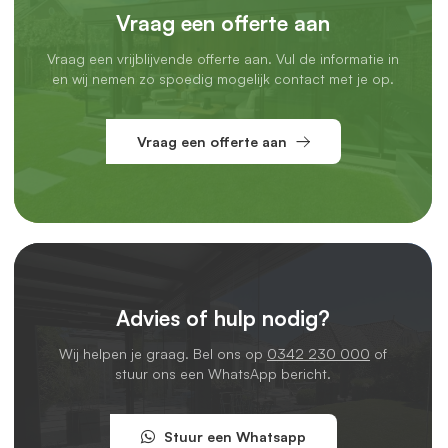
Vraag een offerte aan
Professionele montage incl. inmeetservice
Vraag een vrijblijvende offerte aan. Vul de informatie in
Laat je het monteren liever aan een professional over?
en wij nemen zo spoedig mogelijk contact met je op.
Geen probleem. In het grootste deel van Nederland kun je
gebruikmaken van onze
montageservice
.
Vraag een offerte aan
We komen eerst
bij je langs om alles nauwkeurig in te
meten,
zodat je zeker weet dat de schuifwand perfect past.
Daarna plannen we een montageafspraak in en komen we
langs met ons montageteam.
Je betaalt een
vast tarief
per project. Laat je twee of meer
schuifwanden plaatsen? Dan rekenen we de
Advies of hulp nodig?
montageservice maar één keer. Wel zo voordelig.
Wij helpen je graag. Bel ons op
0342 230 000
of
Voordelen van een glazen schuifwand onder je
stuur ons een WhatsApp bericht.
overkapping
Geniet elk seizoen van je overkapping
Stuur een Whatsapp