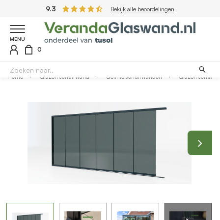
9.3
Bekijk alle beoordelingen
MENU
0
Home
Glazen schuifwand
Getinte schuifwanden
Glazen schuifwand antraciet - Getint glas - 6 railsysteem tot 525 cm breed