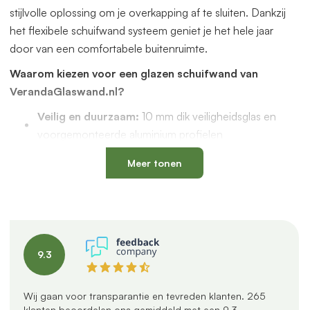
stijlvolle oplossing om je overkapping af te sluiten. Dankzij
het flexibele schuifwand systeem geniet je het hele jaar
door van een comfortabele buitenruimte.
Waarom kiezen voor een glazen schuifwand van
VerandaGlaswand.nl?
Veilig en duurzaam:
10 mm dik veiligheidsglas en
voorgemonteerde aluminium profielen
Uniek onderprofiel
met een vervangbaar loopspoor,
Meer tonen
geïntegreerde waterafvoer en verkrijgbaar in antraciet
en zwart
Verstelbare kunststof wielen
: slijtvast, geluidloos en
geschikt voor een oneffen vloer
Altijd passend bij jouw veranda
dankzij
9.3
verschillende maten, glastypes en steellook
verdelingen
U-profielen met tochtborstels
voor een tochtvrije
Wij gaan voor transparantie en tevreden klanten.
265
klanten beoordelen ons gemiddeld met een
9.3
.